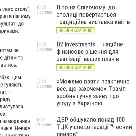
Літо на Співочому: до
15:00
углого столу",
5 серпня
столиці повертається
арин в нашому
традиційна виставка квітів
зультаті до
варинами.
НОВИНИ КОМПАНІЙ
D2 Investments – надійне
13:00
3 серпня
нятам чи
фінансове рішення для
е дітям та
реалізації ваших планів
уватись.
НОВИНИ КОМПАНІЙ
обак. Цим
«Можемо взяти практично
08:14
де гуляють
2 серпня
все, що захочемо»: Трамп
ат, -
зробив гучну заяву про
 раду
угоду з Україною
 виступала
ей,
ДБР обшукало понад 100
18:21
ли намордники
31 липня
ТЦК у спецоперації "Чесний
нчиків. Невже
призов"
сь за круглим