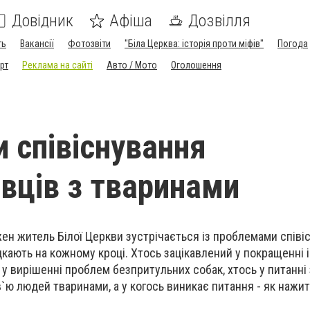
Довідник
Афіша
Дозвілля
ть
Вакансії
Фотозвіти
"Біла Церква: історія проти міфів"
Погода
рт
Реклама на сайті
Авто / Мото
Оголошення
 співіснування
івців з тваринами
ен житель Білої Церкви зустрічається із проблемами співі
дкають на кожному кроці. Хтось зацікавлений у покращенні
- у вирішенні проблем безпритульних собак, хтось у питанні
ю людей тваринами, а у когось виникає питання - як нажит