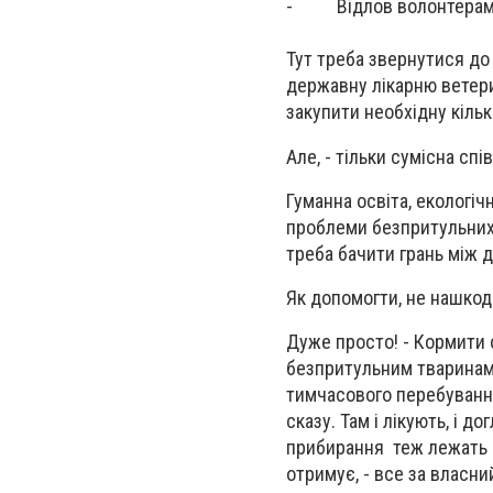
- Відлов волонтерами
Тут треба звернутися до
державну лікарню ветер
закупити необхідну кіль
Але, - тільки сумісна сп
Гуманна освіта, екологіч
проблеми безпритульних 
треба бачити грань між 
Як допомогти, не нашкоди
Дуже просто! - Кормити 
безпритульним тваринам 
тимчасового перебування
сказу. Там і лікують, і д
прибирання теж лежать н
отримує, - все за власни