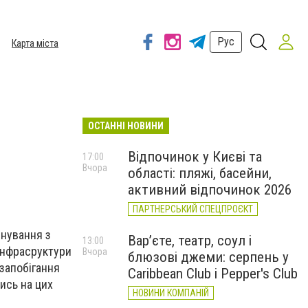
Рус
Карта міста
ОСТАННІ НОВИНИ
Відпочинок у Києві та
17:00
Вчора
області: пляжі, басейни,
активний відпочинок 2026
ПАРТНЕРСЬКИЙ СПЕЦПРОЄКТ
снування з
Вар’єте, театр, соул і
13:00
 інфрасруктури
Вчора
блюзові джеми: серпень у
 запобігання
Caribbean Club і Pepper's Club
ись на цих
НОВИНИ КОМПАНІЙ