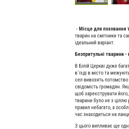
-
Місце для поховання 
тварин на смітники та с
ідеальний варіант.
Безпритульні тварини -
В Білій Церкві дуже бага
в`їзді в місто та межуют
сел вивозять потомство 
свідомість громадян. Якщ
щоб зареєструвати його,
тварини було не з ціллю
правил небагато, а особ
час знаходиться на ланц
З цього випливає ще одн