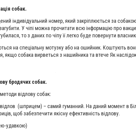
ація собак.
адений індивідуальний номер, який закріплюється за собако
загубити. У чіпі можна прочитати всю інформацію про вакц
убилася, то з даних по чіпу її легко буде повернути власник
ються на спеціальну мотузку або на ошийник. Коштують во
я, якщо собака вирветься з нашийника та втече Як наслідо
ову бродячих собак.
методи відлову собак:
ов (шприцем) – самий гуманний. На даний момент в Біл
риців, щоб забезпечити якісну ефективність відлову.
ю-удавкою)