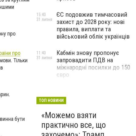
 іншими
.
ЄС подовжив тимчасовий
15:40
31 липня
захист до 2028 року: нові
правила, виплати та
ону про
військовий облік українців
Кабмін знову пропонує
раїни про
11:40
31 липня
запровадити ПДВ на
мови. Тільки
міжнародні посилки до 150
 в
євро
арин.
ТОП НОВИНИ
«Можемо взяти
овинна бути
практично все, що
захочемо»: Трамп