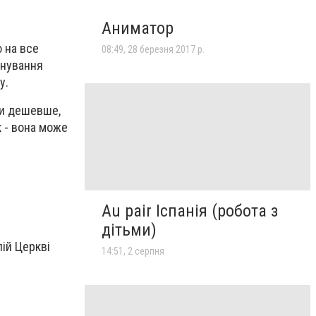
Аниматор
ю на все
08:49, 28 березня 2017 р.
инування
у.
ни дешевше,
к - вона може
Au pair Іспанія (робота з
дітьми)
ій Церкві
14:51, 2 серпня