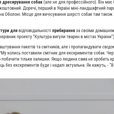
я дресирування собак
(але не для профессійного). Він має 
зкоштовний. Доречі, перший в Україні міні-ландшафтний пар
 на Оболоні. Місце для вичісування шерсті собак там також
тури для
відповідальності
прибирання
за своїми домашнім
керівник проекту "Культура вигули тварин в містах України"
штування пакетів та смітників, але і пропагандувати свідо
УМу колись поставили смітник для екскриментів собак. Че
о побачити тільки залишки. Якщо людина сама не зробить кро
ь без екскрементів буде і надалі актуальна. Як кажуть, - "