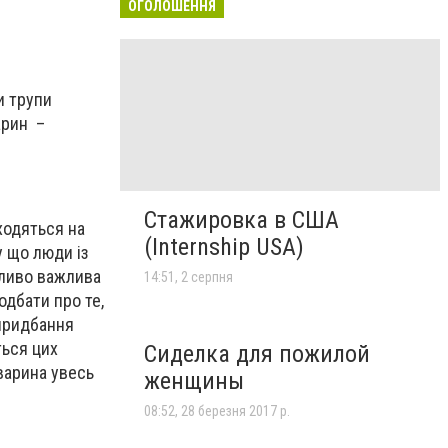
ОГОЛОШЕННЯ
и трупи
арин –
Стажировка в США
аходяться на
(Internship USA)
у що люди із
бливо важлива
14:51, 2 серпня
одбати про те,
 придбання
ться цих
Сиделка для пожилой
варина увесь
женщины
08:52, 28 березня 2017 р.