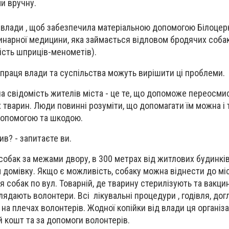
 вручну.
 влади , щоб забезпечила матеріальною допомогою Білоцер
инарної медицини, яка займається відловом бродячих соба
кість шприців-менометів).
івпраця влади та суспільства можуть вирішити ці проблеми.
на свідомість жителів міста - це те, що допоможе переосми
тварин. Люди повинні розуміти, що допомагати їм можна і 
допомогою та шкодою.
в? - запитаєте ви.
собак за межами двору, в 300 метрах від житлових будинків
домівку. Якщо є можливість, собаку можна віднести до мі
 собак по вул. Товарній, де тварину стерилізують та вакци
оглядають волонтери. Всі лікувальні процедури , годівля, дог
а плечах волонтерів. Жодної копійки від влади ця організа
й кошт та за допомоги волонтерів.