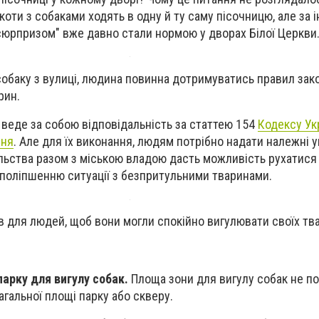
і коти з собаками ходять в одну й ту саму пісочницю, але за
"сюрпризом" вже давно стали нормою у дворах Білої Церкви
обаку з вулиці, людина повинна дотримуватись правил зак
рин.
веде за собою відповідальність за статтею 154
Кодексу Ук
ння
. Але для їх виконання, людям потрібно надати належні у
льства разом з міською владою дасть можливість рухатися
поліпшенню ситуації з безпритульними тваринами.
в для людей, щоб вони могли спокійно вигулювати своїх тв
арку для вигулу собак.
Площа зони для вигулу собак не п
агальної площі парку або скверу.