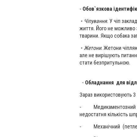
-
Обов`язкова ідентифік
-
Чіпування
. У чіп закл
життя. Його не можливо 
тварини. Якщо собака заг
-
Жетони
. Жетони чіпля
але не вирішують питанн
стати безпритульною.
-
Обладнання для відл
Зараз використовують 3 
- Медикаментозний відл
недостатня кількість шп
- Механічний (петле