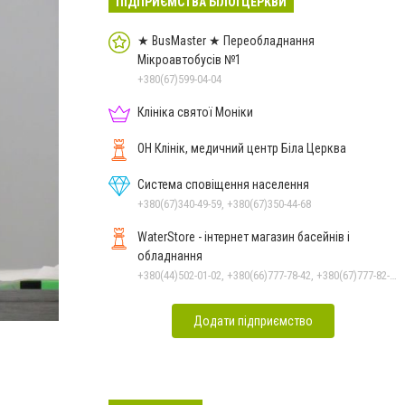
ПІДПРИЄМСТВА БІЛОЇ ЦЕРКВИ
★ BusMaster ★ Переобладнання
Мікроавтобусів №1
+380(67)599-04-04
Клініка святої Моніки
ОН Клінік, медичний центр Біла Церква
Система сповіщення населення
+380(67)340-49-59, +380(67)350-44-68
WaterStore - інтернет магазин басейнів і
обладнання
+380(44)502-01-02, +380(66)777-78-42, +380(67)777-82-19, +380(67)890-80-80, +380(73)890-80-80, +380(44)502-01-03
Додати підприємство