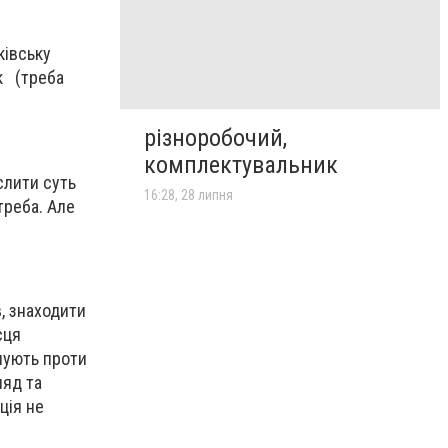
ківську
к (треба
різноробочий,
комплектувальник
слити суть
16:28, 28 липня
треба. Але
, знаходити
сця
нують проти
ляд та
ція не