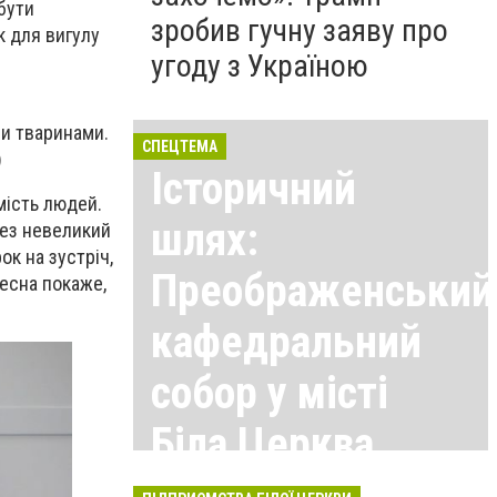
бути
зробив гучну заяву про
к для вигулу
угоду з Україною
и тваринами.
СПЕЦТЕМА
)
Історичний
мість людей.
шлях:
рез невеликий
к на зустріч,
Преображенський
Весна покаже,
кафедральний
собор у місті
Біла Церква
Всі матеріали тут