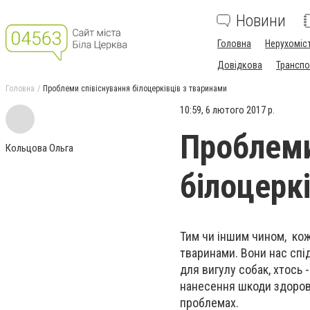
Новини
Головна
Нерухоміс
Довідкова
Транспо
Головна
Проблеми співіснування білоцерківців з тваринами
10:59, 6 лютого 2017 р.
Проблеми
Кольцова Ольга
білоцерк
Тим чи іншим чином, кож
тваринами. Вони нас спі
для вигулу собак, хтось 
нанесення шкоди здоров`
проблемах.