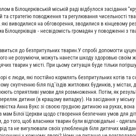
лом в Білоцерківській міській раді відбулося засідання "кр
й та стратегію поводження та регулювання чисельності тв
, які виводилися на обговорення, зводилися в кінцевому ре
ма Білоцерківців - несвідомість громадян у поводженні з т
авиться до безпритульних тварин.У спробі допомогти цуце
ого не розуміючи, можуть нанести шкоду здоровью своїм ж
ячих тварин у місті. При цьому ситуація буде тільки погірш
рі є люди, які постійно кормлять безпритульних котів та с
ому скупченню біля під`їздів житлових будинків, у містах, 
рюють сприятливі умови для розмноження. Потім, як результ
 переляк дитини (в кращому випадку). На засідання у міську
вістка Анна Вукс зі своєю грудною дитиною на руках, вона
 мам Білої Церкви щодо створення безпечних умов для діт
, до того, щоб власники тварин були відповідальні - одяга
рід та не вигулювали своїх улюбленців біля дитячих майда
 пісочниці у кожному дворі? Чому це питання не розглядало