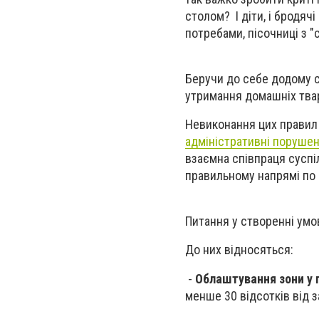
столом? І діти, і бродяч
потребами, пісочниці з 
Беручи до себе додому с
утримання домашніх тва
Невиконання цих правил 
адміністративні поруше
взаємна співпраця суспі
правильному напрямі по 
Питання у створенні умо
До них відносяться:
-
Облаштування зони у п
менше 30 відсотків від з