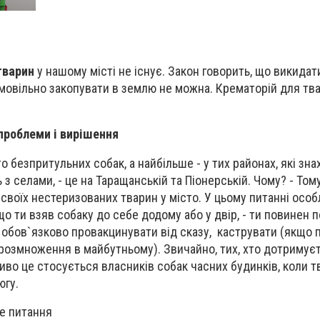
тварин
у нашому місті не існує. Закон говорить, що викидат
амовільно закопувати в землю не можна. Крематорій для тв
 проблеми і вирішення
то безпритульних собак, а найбільше - у тих районах, які зн
ь з селами, - це на Таращанській та Піонерській. Чому? - Том
своїх нестеризованих тварин у місто. У цьому питанні осо
о ти взяв собаку до себе додому або у двір, - ти повинен п
 обов`язково провакцинувати від сказу, каструвати (якщо
 розмноження в майбутньому). Звичайно, тих, хто дотримує
ливо це стосується власників собак часних будинків, коли т
югу.
е питання