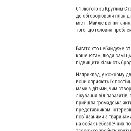
01 лютого за Круглим Сто
де обговорювали план ді
місті. Майже всі питання
того, що головна пробле
Багато хто небайдуже ст
кошенятам, люди самі ць
підвищити кількість брод
Наприклад, у кожному дво
вони сприяють їх постійн
мами з дітьми, чим ство
лікування від паразитів,
прийшла громадська акти
представником інтересів
пов`язаними з тваринами
на собак небезпечних по
так важко зробити криті