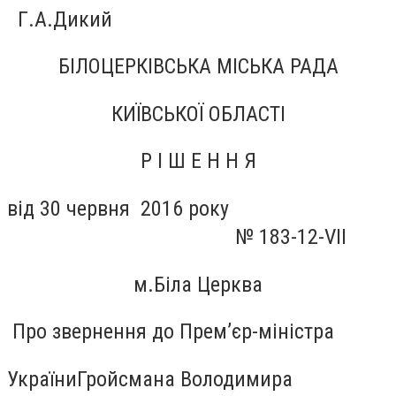
Г.А.Дикий
БІЛОЦЕРКІВСЬКА МІСЬКА РАДА
КИЇВСЬКОЇ ОБЛАСТІ
Р І Ш Е Н Н Я
від 30 червня 2016 року
№
1
83-12-
VII
м.Біла Церква
П
ро звернення до Прем’єр
-м
іністра
України
Гройсмана Володимира