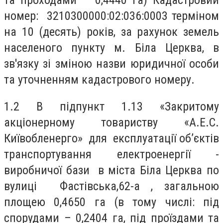
та проходами – 0,4440 га) Кадастровий
номер: 3210300000:02:036:0003 терміном
на 10 (десять) років, за рахунок земель
населеного пункту м. Біла Церква, в
зв'язку зі зміною назви юридичної особи
та уточненням кадастрового номеру.
1.2 В підпункт 1.13 «Закритому
акціонерному товариству «А.Е.С.
Київобленерго» для експлуатації об’єктів
транспортування електроенергії -
виробничої бази в міста Біла Церква по
вулиці Фастівська,62-а , загальною
площею 0,4650 га (в тому числі: під
спорудами – 0,2404 га, під проїздами та