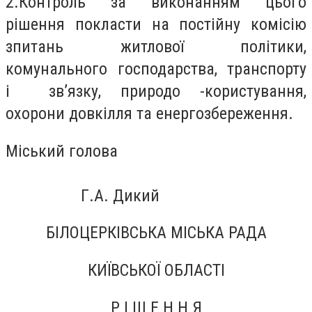
2.
Контроль за виконанням цього
рішення покласти на постійну комісію
з
питань житлової політики,
комунального господарства, транспорту
і
зв’язку, природо
-
користування,
охорони довкілля та енергозбереження.
Міський голова
Г.А. Дикий
БІЛОЦЕРКІВСЬКА МІСЬКА РАДА
КИЇВСЬКОЇ ОБЛАСТІ
Р І Ш Е Н Н Я