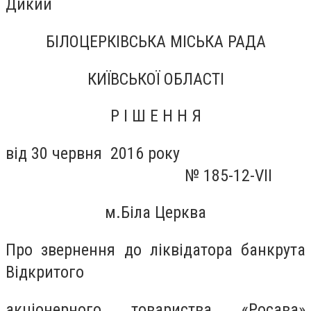
Дикий
БІЛОЦЕРКІВСЬКА МІСЬКА РАДА
КИЇВСЬКОЇ ОБЛАСТІ
Р І Ш Е Н Н Я
від 30 червня 2016 року
№ 185-12-VII
м.Біла Церква
Про звернення до ліквідатора банкрута
Відкритого
акціонерного товариства «Росава»