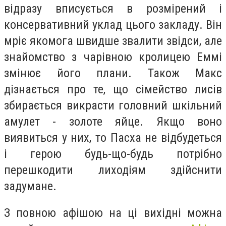
відразу вписується в розмірений і
консервативний уклад цього закладу. Він
мріє якомога швидше звалити звідси, але
знайомство з чарівною кролицею Еммі
змінює його плани. Також Макс
дізнається про те, що сімейство лисів
збирається викрасти головний шкільний
амулет - золоте яйце. Якщо воно
виявиться у них, то Пасха не відбудеться
і герою будь-що-будь потрібно
перешкодити лиходіям здійснити
задумане.
З повною афішою на ці вихідні можна