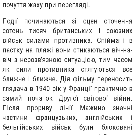
почуття жаху при перегляді.
Події починаються зі сцен оточення
сотень тисяч британських і союзних
військ силами противника. Спіймані в
пастку на пляжі вони стикаються віч-на-
віч з нерозв'язною ситуацією, тим часом
як сили противника стягуються все
ближче і ближче. Дія фільму переносить
глядача в 1940 рік у Франції практично в
самий початок Другої світової війни.
Після прориву лінії Мажино значні
частини французьких, англійських і
бельгійських військ були блоковані