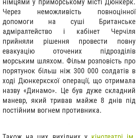
німцями у приморському місті Дюнкерк.
Через неможливість повноцінної
допомоги на суші Британське
адміралтейство і кабінет Черчіля
прийняли рішення провести повну
евакуацію оточених підрозділів
морським шляхом. Фільм розповість про
порятунок більш ніж 300 000 солдатів в
ході Дюнкеркскої операції, що отримала
назву «Динамо». Це був дуже складний
маневр, який тривав майже 8 днів під
постійним вогнем противника.
Також на цих вихідних у
кінотеатрі ім.