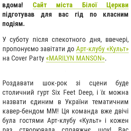
вдома!
Сайт міста Білої Церкви
підготував для вас гід по класним
подіям.
У суботу після спекотного дня, ввечері,
пропонуємо завітати до
Арт-клубу «Культ»
на Сover Party
«MARILYN MANSON»
.
Роздавати шок-рок зі сцени буде
столичний гурт Six Feet Deep, і їх можна
назвати єдиним в України тематичним
кавер-бендом ММ! Ця команда вже двічі
була гостями Арт-клубу «Культ» і кожен
раз створювала справжнє шоу! Вас