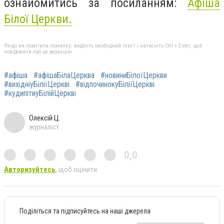
ознайомитись за посиланням:
Афіша
Білої Церкви.
Якщо ви помітили помилку, виділіть необхідний текст і натисніть Ctrl + Enter, щоб
повідомити про це редакцію
#афіша
#афішаБілаЦерква
#новиниБілоїЦеркви
#вихідніуБіліїЦеркві
#відпочинокуБіліїЦеркві
#кудипітиуБілійЦеркві
Олексій Ц.
журналіст
0,0
Авторизуйтесь
, щоб оцінити
Поділіться та підписуйтесь на наші джерела