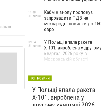
Кабмін знову пропонує
11:40
31 липня
запровадити ПДВ на
міжнародні посилки до 150
 оцінити
євро
У Польщі впала ракета
09:14
31 липня
Х-101, вироблена у другому
кварталі 2026 року в
Московській області
ТОП НОВИНИ
У Польщі впала ракета
Х-101, вироблена у
другому кварталі 2026