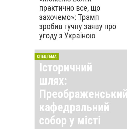
практично все, що
захочемо»: Трамп
зробив гучну заяву про
угоду з Україною
СПЕЦТЕМА
Історичний
шлях:
Преображенський
кафедральний
собор у місті