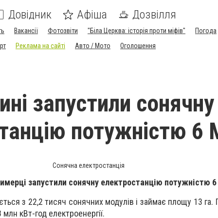
Довідник
Афіша
Дозвілля
ть
Вакансії
Фотозвіти
"Біла Церква: історія проти міфів"
Погода
рт
Реклама на сайті
Авто / Мото
Оголошення
ині запустили сонячну
танцію потужністю 6 
Сонячна електростанція
Димерці запустили сонячну електростанцію потужністю 6
ться з 22,2 тисяч сонячних модулів і займає площу 13 га.
 млн кВт-год електроенергії.