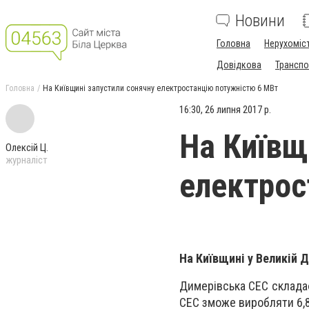
Новини
Головна
Нерухоміс
Довідкова
Транспо
Головна
На Київщині запустили сонячну електростанцію потужністю 6 МВт
16:30, 26 липня 2017 р.
На Київщ
Олексій Ц.
журналіст
електрос
На Київщині у Великій 
Димерівська СЕС складає
СЕС зможе виробляти 6,8