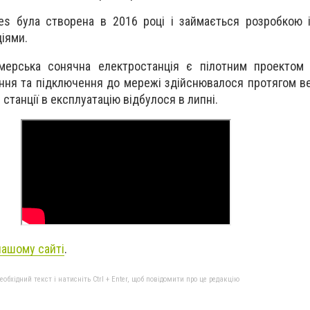
es була створена в 2016 році і займається розробкою 
іями.
мерська сонячна електростанція є пілотним проектом 
ення та підключення до мережі здійснювалося протягом ве
 станції в експлуатацію відбулося в липні.
нашому сайті
.
бхідний текст і натисніть Ctrl + Enter, щоб повідомити про це редакцію