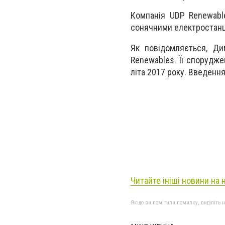
Компанія UDP Renewabl
сонячними електростанц
Як повідомляється, Ди
Renewables. Її спорудж
літа 2017 року. Введення
Читайте ініші новини на 
Якщо ви помітили помилку, виділіть нео