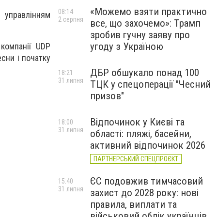
«Можемо взяти практично
08:14
і управлінням
2 серпня
все, що захочемо»: Трамп
зробив гучну заяву про
угоду з Україною
компанії UDP
сни і початку
ДБР обшукало понад 100
18:21
31 липня
ТЦК у спецоперації "Чесний
призов"
Відпочинок у Києві та
18:00
31 липня
області: пляжі, басейни,
активний відпочинок 2026
ПАРТНЕРСЬКИЙ СПЕЦПРОЄКТ
ЄС подовжив тимчасовий
15:40
31 липня
захист до 2028 року: нові
правила, виплати та
військовий облік українців