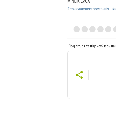
MIND.KIEV.UA
#сонячнаелектростанція
#н
Поділіться та підписуйтесь на