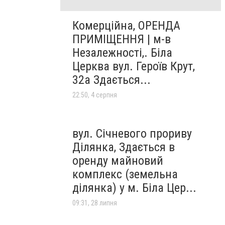
Комерційна, ОРЕНДА
ПРИМІЩЕННЯ | м-в
Незалежності,. Біла
Церква вул. Героїв Крут,
32а Здається...
22:50, 4 серпня
вул. Січневого прориву
Ділянка, Здається в
оренду майновий
комплекс (земельна
ділянка) у м. Біла Цер...
09:31, 28 липня