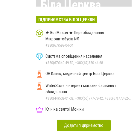
Біла Церква
Всі матеріали тут
ПІДПРИЄМСТВА БІЛОЇ ЦЕРКВИ
★ BusMaster ★ Переобладнання
Мікроавтобусів №1
+380(67)599-04-04
Система сповіщення населення
+380(67)340-49-59, +380(67)350-44-68
ОН Клінік, медичний центр Біла Церква
WaterStore - інтернет магазин басейнів і
обладнання
+380(44)502-01-02, +380(66)777-78-42, +380(67)777-82-19, +380(67)890-80-80, +380(73)890-80-80, +380(44)502-01-03
Клініка святої Моніки
Додати підприємство