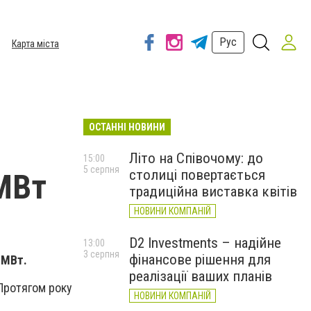
Рус
Карта міста
ОСТАННІ НОВИНИ
Літо на Співочому: до
15:00
5 серпня
столиці повертається
МВт
традиційна виставка квітів
НОВИНИ КОМПАНІЙ
D2 Investments – надійне
13:00
3 серпня
фінансове рішення для
 МВт.
реалізації ваших планів
 Протягом року
НОВИНИ КОМПАНІЙ