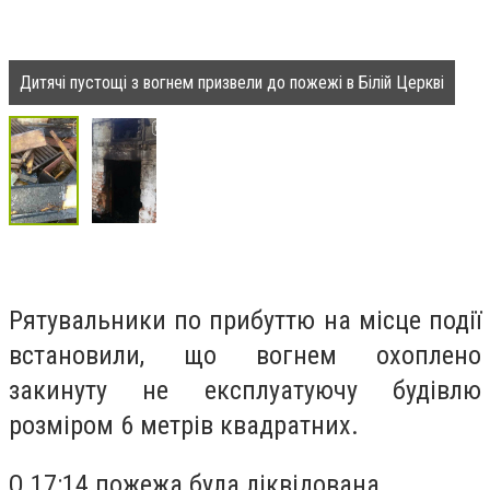
Дитячі пустощі з вогнем призвели до пожежі в Білій Церкві
Рятувальники по прибуттю на місце події
встановили, що вогнем охоплено
закинуту не експлуатуючу будівлю
розміром 6 метрів квадратних.
О 17:14 пожежа була ліквідована.