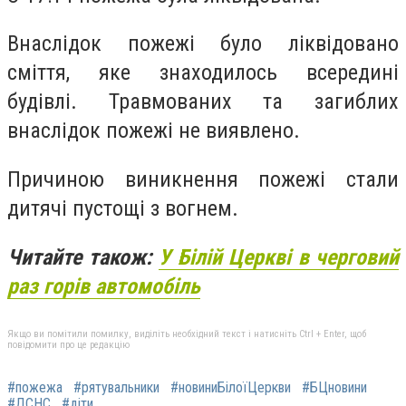
Внаслідок пожежі було ліквідовано
сміття, яке знаходилось всередині
будівлі. Травмованих та загиблих
внаслідок пожежі не виявлено.
Причиною виникнення пожежі стали
дитячі пустощі з вогнем.
Читайте також:
У Білій Церкві в черговий
раз горів автомобіль
Якщо ви помітили помилку, виділіть необхідний текст і натисніть Ctrl + Enter, щоб
повідомити про це редакцію
#пожежа
#рятувальники
#новиниБілоїЦеркви
#БЦновини
#ДСНС
#діти