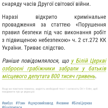
снаряду часів Другої світової війни.
Наразі відкрито кримінальне
провадження за статтею «Порушення
правил безпеки під час виконання робіт
з підвищеною небезпекою» ч. 2 ст.272 КК
України. Триває слідство.
Раніше повідомлялося, що
у Білій Церкві
озброєні грабіжники забрали у батьків
місцевого депутата 800 тисяч гривень
.
Якщо ви помітили помилку, виділіть необхідний текст і натисніть Ctrl + Enter, щоб
повідомити про це редакцію
#вибух
#Узин
#цукровийзавод
#новини
#БілаЦерква
#боєприпаси