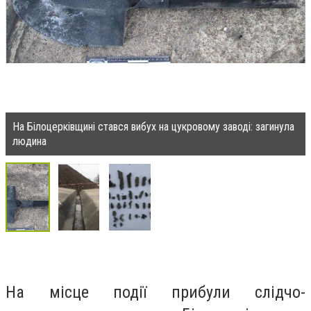
На Білоцерківщині стався вибух на цукровому заводі: загинула
людина
На місце події прибули слідчо-