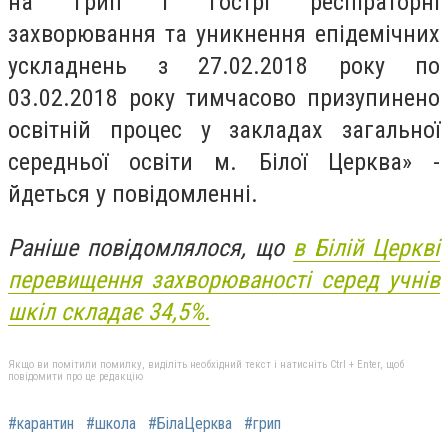
на грип і гострі респіраторні
захворювання та уникнення епіде­мічних
ускладнень з 27.02.2018 року по
03.02.2018 року тимчасово призупинено
освітній процес у закладах загальної
середньої освіти м. Білої Церква» -
йдеться у повідомленні.
Раніше повідомлялося, що
в Білій Церкві
перевищення захворюваності серед учнів
шкіл складає 34,5%.
Якщо ви помітили помилку, виділіть необхідний текст і натисніть Ctrl + Enter, щоб
повідомити про це редакцію
#карантин
#школа
#БілаЦерква
#грип