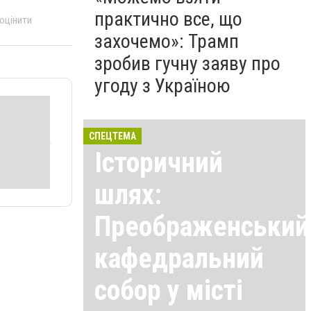
практично все, що
 оцінити
захочемо»: Трамп
зробив гучну заяву про
угоду з Україною
СПЕЦТЕМА
Історичний
шлях:
Преображенський
кафедральний
собор у місті