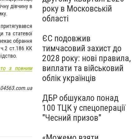
ічну дівчину в
року в Московській
мку.
області
 притягувався
и та статевої
ЄС подовжив
 чекає обрання
тимчасовий захист до
ч.2 ст.186 КК
лідство.
2028 року: нові правила,
виплати та військовий
вто з повним
облік українців
 04563.com.ua
ДБР обшукало понад
100 ТЦК у спецоперації
"Чесний призов"
«Можемо взяти