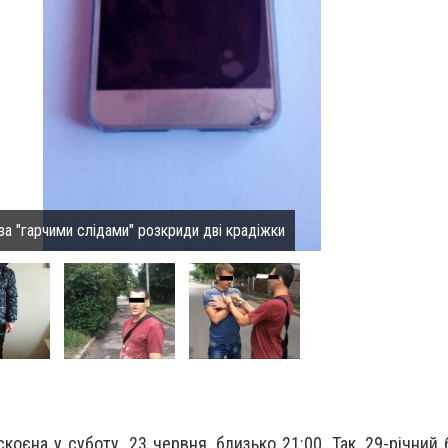
 за "гарчими слідами" розкриди дві крадіжки
коєна у суботу, 23 червня, близько 21:00. Так, 29-річний 