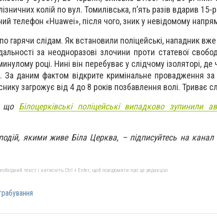
зничних колій по вул. Томилівська, п’ять разів вдарив 15-р
ьний телефон «Huawei», після чого, зник у невідомому напря
о гарячи слідам. Як встановили поліцейські, нападник вже
дальності за неодноразові злочини проти статевої свобод
инулому році. Нині він перебуває у слідчому ізоляторі, де
у. За даним фактом відкрите кримінальне провадження за 
снику загрожує від 4 до 8 років позбавлення волі. Триває с
я, що
Білоцерківські поліцейські випадково зупинили
а
 подій, якими живе Біла Церква, – підписуйтесь на канал
бхідний текст і натисніть Ctrl + Enter, щоб повідомити про це редакцію
грабування