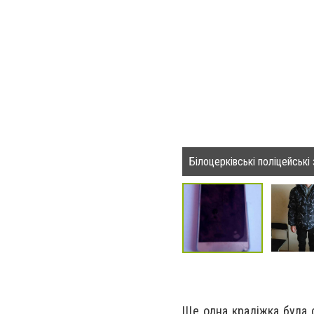
Білоцерківські поліцейські
Ще одна крадіжка була с