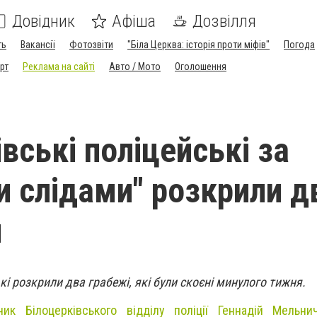
Довідник
Афіша
Дозвілля
ть
Вакансії
Фотозвіти
"Біла Церква: історія проти міфів"
Погода
рт
Реклама на сайті
Авто / Мото
Оголошення
вські поліцейські за
и слідами" розкрили д
и
кі розкрили два грабежі, які були скоєні минулого тижня.
ник Білоцерківського відділу поліції Геннадій Мельни