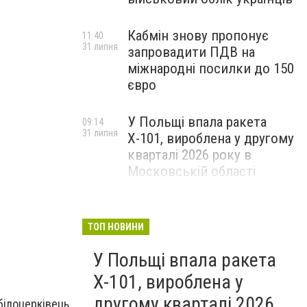
Кабмін знову пропонує
11:40
31 липня
запровадити ПДВ на
міжнародні посилки до 150
євро
У Польщі впала ракета
09:14
31 липня
Х-101, вироблена у другому
кварталі 2026 року в
Білоцерківські поліцейські за "гарчими слідами" р
Московській області
ТОП НОВИНИ
У Польщі впала ракета
Х-101, вироблена у
другому кварталі 2026
білоцерківець,