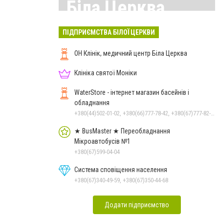
Біла Церква
Всі матеріали тут
ПІДПРИЄМСТВА БІЛОЇ ЦЕРКВИ
ОН Клінік, медичний центр Біла Церква
Клініка святої Моніки
WaterStore - інтернет магазин басейнів і
обладнання
+380(44)502-01-02, +380(66)777-78-42, +380(67)777-82-19, +380(67)890-80-80, +380(73)890-80-80, +380(44)502-01-03
★ BusMaster ★ Переобладнання
Мікроавтобусів №1
+380(67)599-04-04
Система сповіщення населення
+380(67)340-49-59, +380(67)350-44-68
Додати підприємство