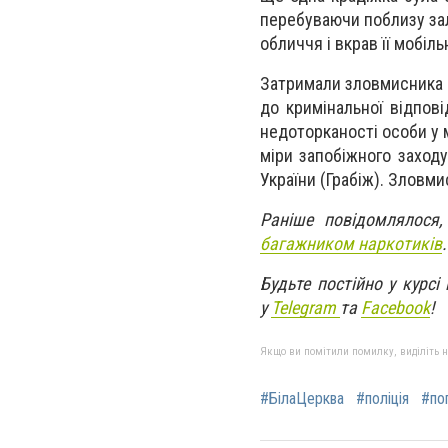
перебуваючи поблизу залі
обличчя і вкрав її мобіл
Затримали зловмисника п
до кримінальної відпові
недоторканості особи у м
міри запобіжного заход
України (Грабіж). Зловми
Раніше повідомлялос
багажником наркотиків
.
Будьте постійно у курсі
у
Telegram
та
Facebook
!
Якщо ви помітили помилку, виділіть нео
#БілаЦерква
#поліція
#по