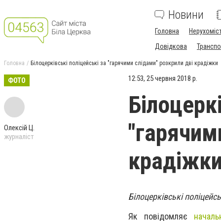
Новини
Головна
Нерухоміс
Довідкова
Транспо
Головна
Білоцерківські поліцейські за "гарячими слідами" розкрили дві крадіжки
12:53, 25 червня 2018 р.
ФОТО
Білоцеркі
"гарячим
Олексій Ц.
журналіст
крадіжк
Білоцерківські поліцейсь
Як повідомляє
началь