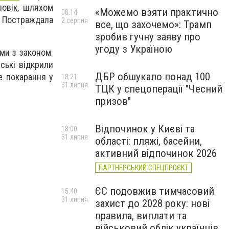
ловік, шляхом
«Можемо взяти практично
08:14
. Постраждала
2 серпня
все, що захочемо»: Трамп
зробив гучну заяву про
угоду з Україною
ми з законом.
ські відкрили
ДБР обшукало понад 100
е покарання у
18:21
31 липня
ТЦК у спецоперації "Чесний
призов"
Відпочинок у Києві та
18:00
31 липня
області: пляжі, басейни,
активний відпочинок 2026
ПАРТНЕРСЬКИЙ СПЕЦПРОЄКТ
ЄС подовжив тимчасовий
15:40
31 липня
захист до 2028 року: нові
правила, виплати та
військовий облік українців