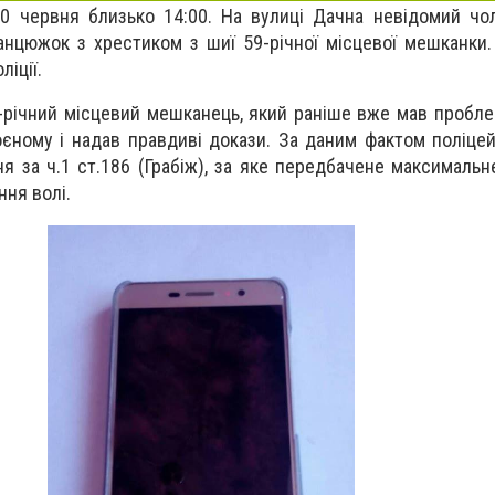
0 червня близько 14:00. На вулиці Дачна невідомий чо
ланцюжок з хрестиком з шиї 59-річної місцевої мешканки
ліції.
річний місцевий мешканець, який раніше вже мав пробле
оєному і надав правдиві докази. За даним фактом поліцей
я за ч.1 ст.186 (Грабіж), за яке передбачене максимальн
ння волі.