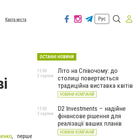
Рус
Карта міста
ОСТАННІ НОВИНИ
Літо на Співочому: до
15:00
5 серпня
столиці повертається
ві
традиційна виставка квітів
НОВИНИ КОМПАНІЙ
D2 Investments – надійне
13:00
3 серпня
фінансове рішення для
реалізації ваших планів
НОВИНИ КОМПАНІЙ
ченко
, перше