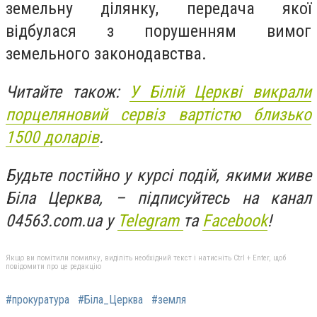
земельну ділянку, передача якої
відбулася з порушенням вимог
земельного законодавства.
Читайте також:
У Білій Церкві викрали
порцеляновий сервіз вартістю близько
1500 доларів
.
Будьте постійно у курсі подій, якими живе
Біла Церква, – підписуйтесь на канал
04563.com.ua у
Telegram
та
Facebook
!
Якщо ви помітили помилку, виділіть необхідний текст і натисніть Ctrl + Enter, щоб
повідомити про це редакцію
#прокуратура
#Біла_Церква
#земля