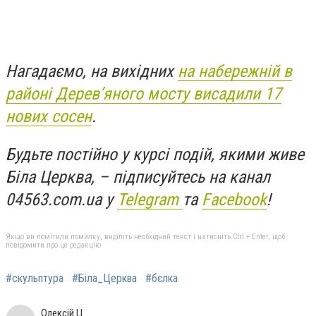
Нагадаємо, на вихідних
на набережній в
районі Дерев’яного мосту висадили 17
нових сосен
.
Будьте постійно у курсі подій, якими живе
Біла Церква, – підписуйтесь на канал
04563.com.ua у
Telegram
та
Facebook
!
Якщо ви помітили помилку, виділіть необхідний текст і натисніть Ctrl + Enter, щоб
повідомити про це редакцію
#скульптура
#Біла_Церква
#бєлка
Олексій Ц.