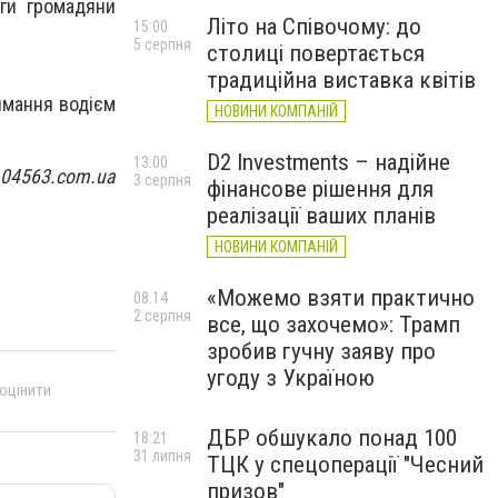
оги громадяни
Літо на Співочому: до
15:00
5 серпня
столиці повертається
традиційна виставка квітів
имання водієм
НОВИНИ КОМПАНІЙ
D2 Investments – надійне
13:00
 04563.com.ua
3 серпня
фінансове рішення для
реалізації ваших планів
НОВИНИ КОМПАНІЙ
«Можемо взяти практично
08:14
2 серпня
все, що захочемо»: Трамп
зробив гучну заяву про
угоду з Україною
 оцінити
ДБР обшукало понад 100
18:21
31 липня
ТЦК у спецоперації "Чесний
призов"