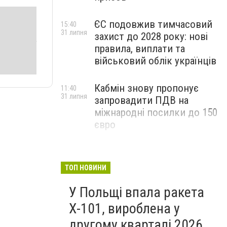
ЄС подовжив тимчасовий
15:40
31 липня
захист до 2028 року: нові
правила, виплати та
військовий облік українців
Кабмін знову пропонує
11:40
31 липня
запровадити ПДВ на
міжнародні посилки до 150
євро
ТОП НОВИНИ
У Польщі впала ракета
Х-101, вироблена у
другому кварталі 2026