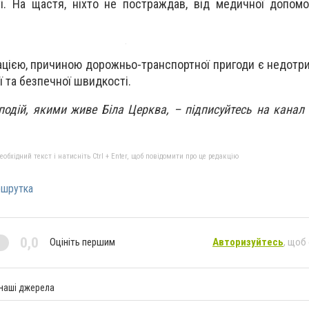
і. На щастя, ніхто не постраждав, від медичної допом
цією, причиною дорожньо-транспортної пригоди є недотр
ї та безпечної швидкості.
 подій, якими живе Біла Церква, – підписуйтесь на канал
бхідний текст і натисніть Ctrl + Enter, щоб повідомити про це редакцію
шрутка
0,0
Оцініть першим
Авторизуйтесь
, щоб
 наші джерела