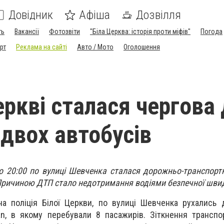
Довідник
Афіша
Дозвілля
ть
Вакансії
Фотозвіти
"Біла Церква: історія проти міфів"
Погода
рт
Реклама на сайті
Авто / Мото
Оголошення
Церкві сталася чергова
 двох автобусів
о 20:00 по вулиці Шевченка сталася дорожньо-транспорт
 Причиною ДТП стало недотримання водіями безпечної швид
а поліція Білої Церкви, по вулиці Шевченка рухались 
n, в якому перебували 8 пасажирів. Зіткнення транспо