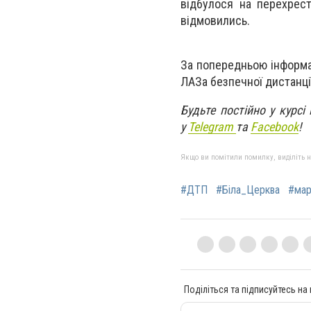
відбулося на перехрест
відмовились.
За попередньою інформа
ЛАЗа безпечної дистанці
Будьте постійно у курсі
у
Telegram
та
Facebook
!
Якщо ви помітили помилку, виділіть нео
#ДТП
#Біла_Церква
#мар
Поділіться та підписуйтесь на