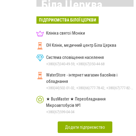
Біла Церква
Всі матеріали тут
ПІДПРИЄМСТВА БІЛОЇ ЦЕРКВИ
Клініка святої Моніки
ОН Клінік, медичний центр Біла Церква
Система сповіщення населення
+380(67)340-49-59, +380(67)350-44-68
WaterStore - інтернет магазин басейнів і
обладнання
+380(44)502-01-02, +380(66)777-78-42, +380(67)777-82-19, +380(67)890-80-80, +380(73)890-80-80, +380(44)502-01-03
★ BusMaster ★ Переобладнання
Мікроавтобусів №1
+380(67)599-04-04
Додати підприємство