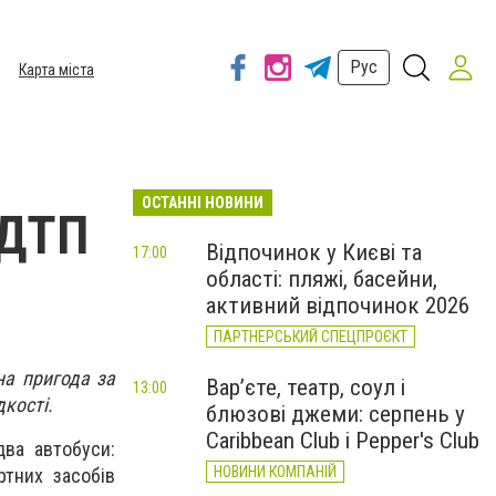
Рус
Карта міста
ОСТАННІ НОВИНИ
 ДТП
Відпочинок у Києві та
17:00
області: пляжі, басейни,
активний відпочинок 2026
ПАРТНЕРСЬКИЙ СПЕЦПРОЄКТ
на пригода за
Вар’єте, театр, соул і
13:00
кості.
блюзові джеми: серпень у
Caribbean Club і Pepper's Club
два автобуси:
НОВИНИ КОМПАНІЙ
ртних засобів