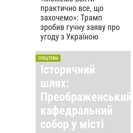
практично все, що
захочемо»: Трамп
зробив гучну заяву про
угоду з Україною
СПЕЦТЕМА
Історичний
шлях:
Преображенський
кафедральний
собор у місті