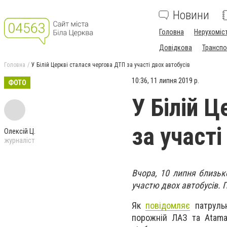
Новини
Головна
Нерухоміс
Довідкова
Транспо
Головна
У Білій Церкві сталася чергова ДТП за участі двох автобусів
10:36, 11 липня 2019 р.
ФОТО
У Білій 
за участі
Олексій Ц.
журналіст
Вчора, 10 липня близьк
участю двох автобусів.
Як
повідомляє
патрульн
порожній ЛАЗ та Atama