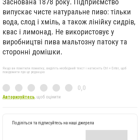
Заснована 1878 року. Підприємство
випускає чисте натуральне пиво: тільки
вода, слод і хміль, а також лінійку сидрів,
квас і лимонад. Не використовує у
виробництві пива мальтозну патоку та
сторонні домішки.
Якщо ви помітили помилку, виділіть необхідний текст і натисніть Ctrl + Enter, щоб
повідомити про це редакцію
0,0
Авторизуйтесь
, щоб оцінити
Поділіться та підписуйтесь на наші джерела