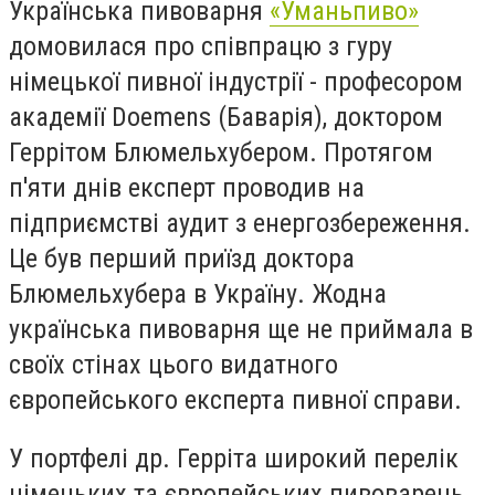
Українська пивоварня
«Уманьпиво»
домовилася про співпрацю з гуру
німецької пивної індустрії - професором
академії Doemens (Баварія), доктором
Геррітом Блюмельхубером. Протягом
п'яти днів експерт проводив на
підприємстві аудит з енергозбереження.
Це був перший приїзд доктора
Блюмельхубера в Україну. Жодна
українська пивоварня ще не приймала в
своїх стінах цього видатного
європейського експерта пивної справи.
У портфелі др. Герріта широкий перелік
німецьких та європейських пивоварень,