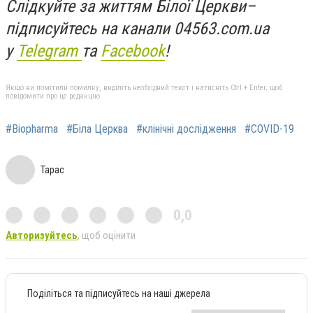
Слідкуйте за життям Білої Церкви
–
підписуйтесь на канали 04563.com.ua
у
Telegram
та
Facebook
!
Якщо ви помітили помилку, виділіть необхідний текст і натисніть Ctrl + Enter, щоб
повідомити про це редакцію
#Biopharma
#Біла Церква
#клінічні дослідження
#COVID-19
Тарас
0,0
Авторизуйтесь
, щоб оцінити
Поділіться та підписуйтесь на наші джерела