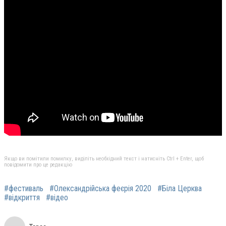
Якщо ви помітили помилку, виділіть необхідний текст і натисніть Ctrl + Enter, щоб
повідомити про це редакцію
#фестиваль
#Олександрійська феєрія 2020
#Біла Церква
#відкриття
#відео