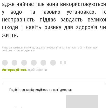
адже найчастіше вони використовуються
у водо- та газових установках. Їх
несправність піддає завдасть великої
шкоди і навіть ризику для здоров'я чи
життя.
Якщо ви помітили помилку, виділіть необхідний текст і натисніть Ctrl + Enter, щоб
повідомити про це редакцію
0,0
Авторизуйтесь
, щоб оцінити
Поділіться та підписуйтесь на наші джерела