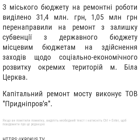
З міського бюджету на ремонтні роботи
виділено 31,4 млн. грн, 1,05 млн грн
перенаправили на ремонт з залишку
субвенції з державного бюджету
місцевим бюджетам на здійснення
заходів щодо соціально-економічного
розвитку окремих територій м. Біла
Церква.
Капітальний ремонт мосту виконує ТОВ
"Придніпров'я".
Якщо ви помітили помилку, виділіть необхідний текст і натисніть Ctrl + Enter, щоб
повідомити про це редакцію
HTTPS://KROKUS.TV