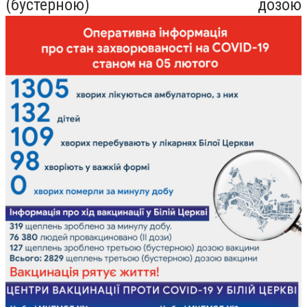
(бустерною) дозою