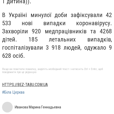
1 дитина)).
В Україні минулої доби зафіксували 42
533 нові випадки коронавірусу.
Захворіли 920 медпрацівників та 4268
дітей. 185 летальних випадків,
госпіталізували 3 918 людей, одужало 9
628 осіб.
Якщо ви помітили помилку, виділіть необхідний текст і натисніть Ctrl + Enter, щоб
повідомити про це редакцію
HTTPS://BEZ-TABU.COM.UA
#Біла Церква
Иванова Марина Геннадьевна