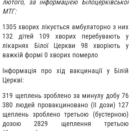
лютого, за інформацією Білоцерківської
МТГ:
1305 хворих лікується амбулаторно з них
132 дітей 109 хворих перебувають у
лікарнях Білої Церкви 98 хворіють у
важкій формі 0 хворих померло
Інформація про хід вакцинації у Білій
Церкві:
319 щеплень зроблено за минулу добу 76
380 людей провакциновано (ІІ дози) 127
щеплень зроблено третьою (бустерною)
дозою 2829 щеплення третьою