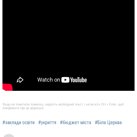
Якщо ви помітили помилку, виділіть необхідний текст і натисніть Ctrl + Enter, щоб
повідомити про це редакцію
#заклади освіти
#укриття
#бюджет міста
#Біла Церква