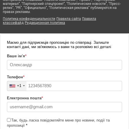
материал", "Партнерский спецпроект", "Политические новости", "Пресс-
релиз", "PR", "Официально", "Политическая реклама" публикуются на
правах рекламы.
Политика конфиденциальности
Правила сайта
Правила
классифайд
Редакционная политика
Маємо для підприємців пропозицію по співпраці. Залиште
контакті дані, ми зв'яжемось з вами та розповімо всі деталі
Ваше ім'я
*
Телефон
*
+1
Електронна пошта
*
Так, будь ласка повідомляйте мене про новини, події та
пропозиції
*