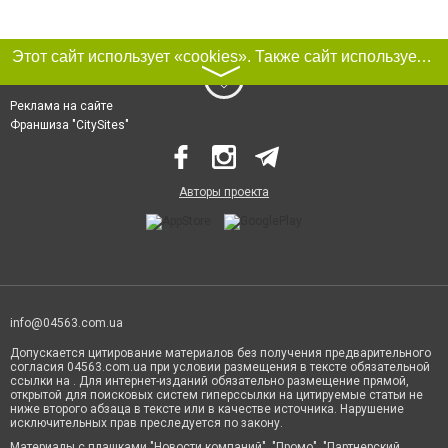
Этот сайт использует «cookies». Также сайт использует интернет-сервис для сбора технических данных касательно посетителей с целью получения маркетинговой и статистической информации. Условия обработки данных посетителей сайта см.
〉
Реклама на сайте
Франшиза "CitySites"
Авторы проекта
info@04563.com.ua
Допускается цитирование материалов без получения предварительного
согласия 04563.com.ua при условии размещения в тексте обязательной
ссылки на . Для интернет-изданий обязательно размещение прямой,
открытой для поисковых систем гиперссылки на цитируемые статьи не
ниже второго абзаца в тексте или в качестве источника. Нарушение
исключительных прав преследуется по закону.
Материалы с плашками "Новости компаний", "Промо", "Партнерский