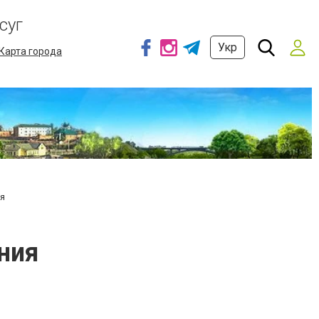
суг
Укр
Карта города
я
ния