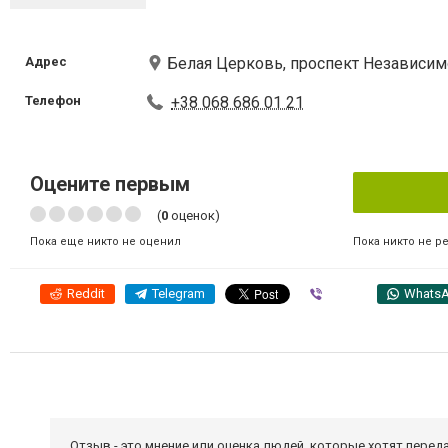
Адрес
Белая Церковь, проспект Независимо
Телефон
+38 068 686 01 21
Оцените первым
(
0
оценок)
Пока никто не р
Пока еще никто не оценил
Reddit
Telegram
Viber
Whats
Отзыв - это мнение или оценка людей, которые хотят перед