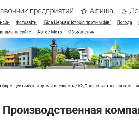
авочник предприятий
Афиша
До
нсии
Фотозвіти
"Біла Церква: історія проти міфів"
Погода
клама на сайте
Авто / Мото
Объявления
и фармацевтическая промышленность
К2, Производственная компани
, Производственная компа