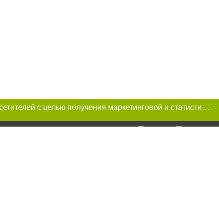
Этот сайт использует «cookies». Также сайт использует интернет-сервис для сбора технических данных касательно посетителей с целью получения маркетинговой и статистической информации. Условия обработки данных посетителей сайта см.
ua при условии
ие прямой,
тексте или в
ецпроект",
тся на правах