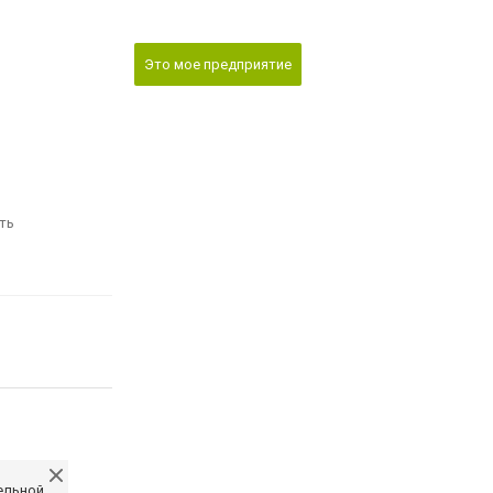
Это мое предприятие
ть
ельной