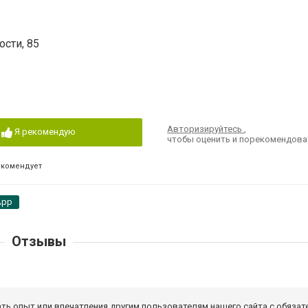
сти, 85
Авторизируйтесь
,
Я рекомендую
чтобы оценить и порекомендова
екомендует
App
Отзывы
ать опыт или впечатления другим пользователям нашего сайта с обязат