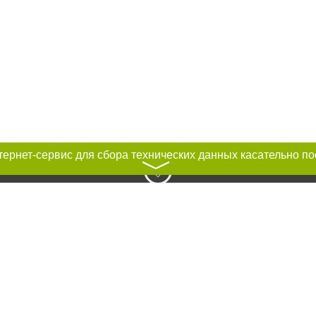
〉
к нам :
ирование материалов без получения предварительного согласия 04563.com.
сте обязательной ссылки на . Для интернет-изданий обязательно размещен
сковых систем гиперссылки на цитируемые статьи не ниже второго абзаца в 
ка. Нарушение исключительных прав преследуется по закону.
ками "Новости компаний", "Промо", "Партнерский материал", "Партнерский сп
вости", "Пресс-релиз", "PR", "Официально", "Политическая реклама" публикую