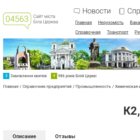
Новости
Спр
Главная
Нерухомість
Вака
Справочная
Транспорт
Ре
З
Замовлення квитків
9
986 років Білій Церкві
Главная
Справочник предприятий
Промышленность
Химическая 
К2
Описание
Отзывы