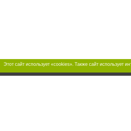
Присоединяйтесь 
Реклама на сайте
Франшиза "CitySites"
Авторы проекта
info@04563.com.ua
Допускается цит
размещения в тек
открытой для пои
качестве источни
Материалы с плаш
"Политические но