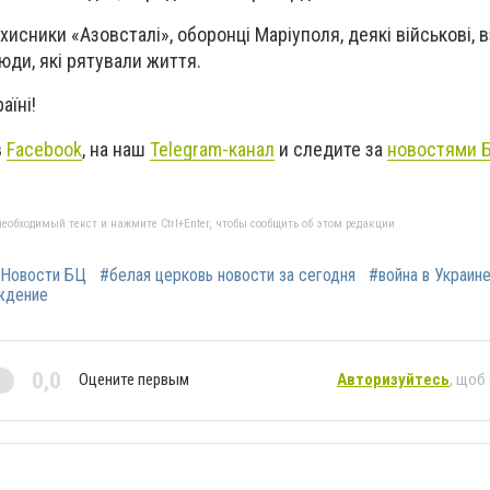
сники «Азовсталі», оборонці Маріуполя, деякі військові, в
юди, які рятували життя.
аїні!
в
Facebook
, на наш
Telegram-канал
и следите за
новостями 
еобходимый текст и нажмите Ctrl+Enter, чтобы сообщить об этом редакции
Новости БЦ
#белая церковь новости за сегодня
#война в Украин
ждение
0,0
Оцените первым
Авторизуйтесь
, щоб