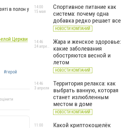
Спортивное питание как
14:00
зяті в полон у
15 мая
система: почему одна
добавка редко решает все
НОВОСТИ КОМПАНИЙ
Белой Церкви
Жара и женское здоровье:
14:46
24 апреля
какие заболевания
обостряются весной и
летом
НОВОСТИ КОМПАНИЙ
е
#герой
Территория релакса: как
14:46
3 апреля
выбрать ванную, которая
станет излюбленным
 оцінити
местом в доме
НОВОСТИ КОМПАНИЙ
Какой криптокошелёк
11:00