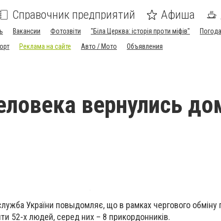
Справочник предприятий
Афиша
ь
Вакансии
Фотозвіти
"Біла Церква: історія проти міфів"
Погод
орт
Реклама на сайте
Авто / Мото
Объявления
еловека вернулись до
лужба України повыдомляє, що в рамках чергового обміну
ити 52-х людей, серед них – 8 прикордонників.