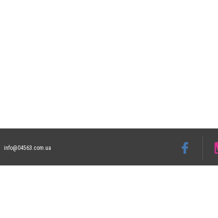
info@04563.com.ua
Допускается цитирование материалов без получения предварительного согласия 04
гиперссылки на цитируемые статьи не ниже второго абзаца в тексте или в качеств
Материалы с плашками "Новости компаний", "Промо", "Партнерский материал", "Парт
Реклама на сайте
Франшиза "City