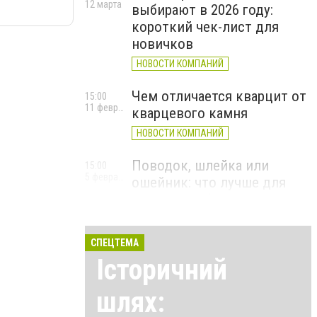
12 марта
выбирают в 2026 году:
короткий чек-лист для
новичков
НОВОСТИ КОМПАНИЙ
Чем отличается кварцит от
15:00
11 февраля
кварцевого камня
НОВОСТИ КОМПАНИЙ
Поводок, шлейка или
15:00
5 февраля
ошейник: что лучше для
прогулок и безопасности
НОВОСТИ КОМПАНИЙ
СПЕЦТЕМА
Історичний
шлях: