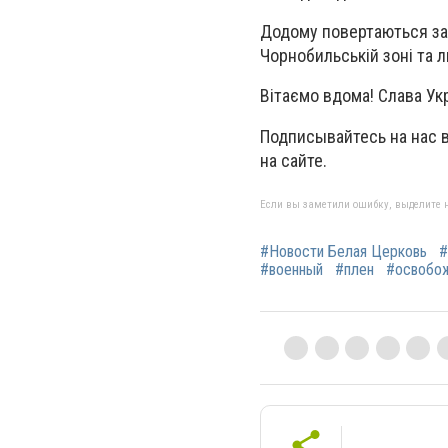
Додому повертаються захи
Чорнобильській зоні та л
Вітаємо вдома! Слава Укр
Подписывайтесь на нас 
на сайте.
Если вы заметили ошибку, выделите н
#Новости Белая Церковь
#
#военный
#плен
#освобо