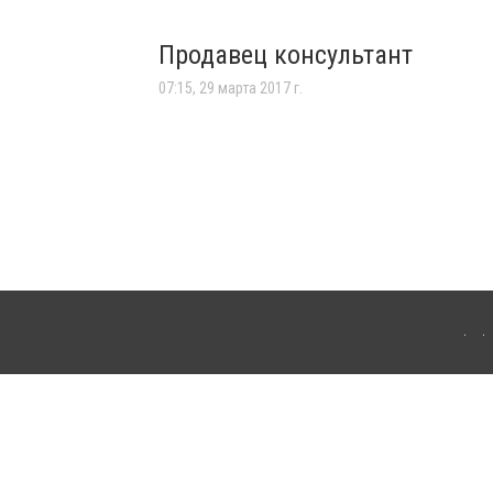
Продавец консультант
07:15, 29 марта 2017 г.
т-изданий обязательно размещение прямой, открытой для поисковых систем
Политическая реклама" публикуются на правах рекламы.
и
Правила сайта
Авторы проекта