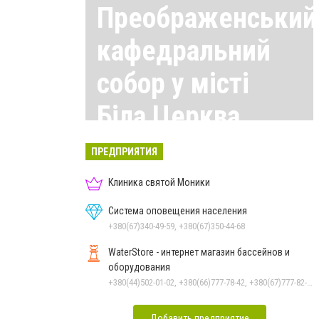
Преображенський
кафедральний
собор у місті
Біла Церква
Все материалы здесь
ПРЕДПРИЯТИЯ
Клиника святой Моники
Система оповещения населения
+380(67)340-49-59, +380(67)350-44-68
WaterStore - интернет магазин бассейнов и
оборудования
+380(44)502-01-02, +380(66)777-78-42, +380(67)777-82-19, +380(67)890-80-80, +380(73)890-80-80, +380(44)502-01-03
Добавить предприятие