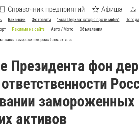
Справочник предприятий
Афиша
ь
Вакансии
Фотозвіти
"Біла Церква: історія проти міфів"
Погод
орт
Реклама на сайте
Авто / Мото
Объявления
льзовании замороженных российских активов
е Президента фон дер
 ответственности Росс
овании замороженных
их активов