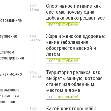
Спортивное питание как
14:00
15 мая
система: почему одна
добавка редко решает все
 страданиям.
НОВОСТИ КОМПАНИЙ
Жара и женское здоровье:
ступление
14:46
24 апреля
какие заболевания
обостряются весной и
длагаем
летом
асследования
НОВОСТИ КОМПАНИЙ
Территория релакса: как
14:46
ь как можно
3 апреля
выбрать ванную, которая
станет излюбленным
на вызвала.
местом в доме
е олигархи
НОВОСТИ КОМПАНИЙ
новление
Какой криптокошелёк
11:00