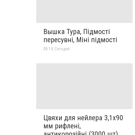
Вышка Тура, Підмості
пересувні, Міні підмості
08:14, Сегодня
Цвяхи для нейлера 3,1х90
мм рифлені,
антикорозійні (3000 шт)