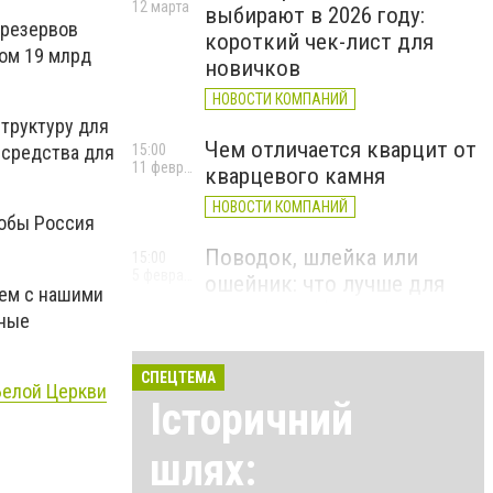
12 марта
выбирают в 2026 году:
 резервов
короткий чек-лист для
мом 19 млрд
новичков
НОВОСТИ КОМПАНИЙ
структуру для
Чем отличается кварцит от
15:00
 средства для
11 февраля
кварцевого камня
НОВОСТИ КОМПАНИЙ
тобы Россия
Поводок, шлейка или
15:00
5 февраля
ошейник: что лучше для
ем с нашими
прогулок и безопасности
сные
НОВОСТИ КОМПАНИЙ
СПЕЦТЕМА
Белой Церкви
Історичний
шлях: