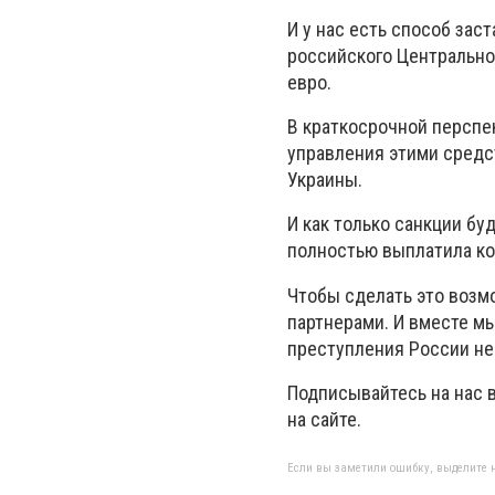
И у нас есть способ зас
российского Центрально
евро.
В краткосрочной перспек
управления этими средс
Украины.
И как только санкции бу
полностью выплатила ко
Чтобы сделать это воз
партнерами. И вместе м
преступления России не
Подписывайтесь на нас 
на сайте.
Если вы заметили ошибку, выделите н