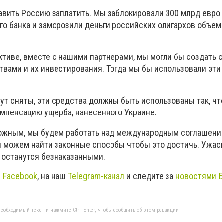
тавить Россию заплатить. Мы заблокировали 300 млрд евро
го банка и заморозили деньги российских олигархов объе
тиве, вместе с нашими партнерами, мы могли бы создать 
твами и их инвестирования. Тогда мы бы использовали эти
дут сняты, эти средства должны быть использованы так, ч
мпенсацию ущерба, нанесенного Украине.
можным, мы будем работать над международным соглашени
ы можем найти законные способы чтобы это достичь. Ужа
 останутся безнаказанными.
в
Facebook
, на наш
Telegram-канал
и следите за
новостями 
еобходимый текст и нажмите Ctrl+Enter, чтобы сообщить об этом редакции