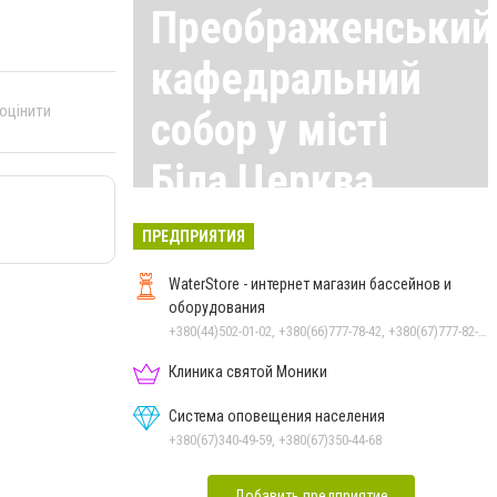
Преображенський
кафедральний
 оцінити
собор у місті
Біла Церква
Все материалы здесь
ПРЕДПРИЯТИЯ
WaterStore - интернет магазин бассейнов и
оборудования
+380(44)502-01-02, +380(66)777-78-42, +380(67)777-82-19, +380(67)890-80-80, +380(73)890-80-80, +380(44)502-01-03
Клиника святой Моники
Система оповещения населения
+380(67)340-49-59, +380(67)350-44-68
Добавить предприятие