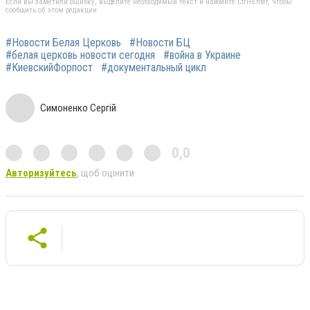
Если вы заметили ошибку, выделите необходимый текст и нажмите Ctrl+Enter, чтобы
сообщить об этом редакции
#Новости Белая Церковь
#Новости БЦ
#белая церковь новости сегодня
#война в Украине
#КиевскийФорпост
#документальный цикл
Симоненко Сергій
0,0
Авторизуйтесь
, щоб оцінити