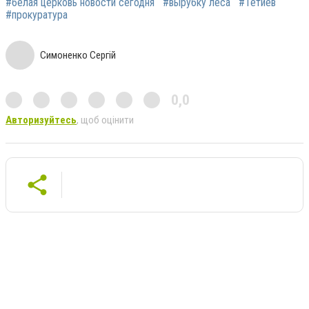
#белая церковь новости сегодня
#вырубку леса
#Тетиев
#прокуратура
Симоненко Сергій
0,0
Авторизуйтесь
, щоб оцінити