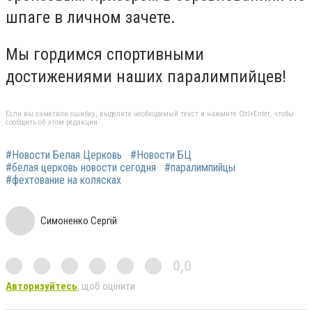
шпаге в личном зачете.
Мы гордимся спортивными
достижениями наших паралимпийцев!
Если вы заметили ошибку, выделите необходимый текст и нажмите Ctrl+Enter, чтобы
сообщить об этом редакции
#Новости Белая Церковь
#Новости БЦ
#белая церковь новости сегодня
#паралимпийцы
#фехтование на колясках
Симоненко Сергій
0,0
Авторизуйтесь
, щоб оцінити