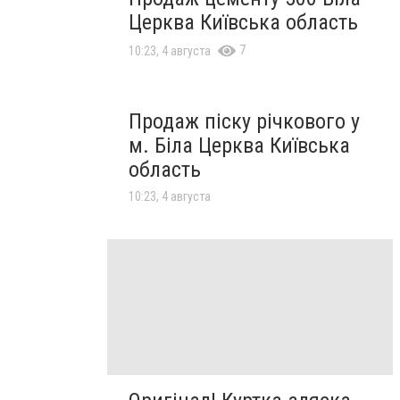
Церква Київська область
7
10:23, 4 августа
Продаж піску річкового у
м. Біла Церква Київська
область
10:23, 4 августа