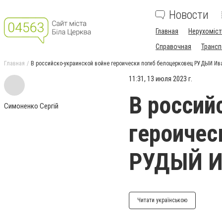
Новости
Главная
Нерухоміст
Справочная
Трансп
Главная
В российско-украинской войне героически погиб белоцерковец РУДЫЙ И
11:31, 13 июля 2023 г.
В россий
Симоненко Сергій
героичес
РУДЫЙ И
Читати українською