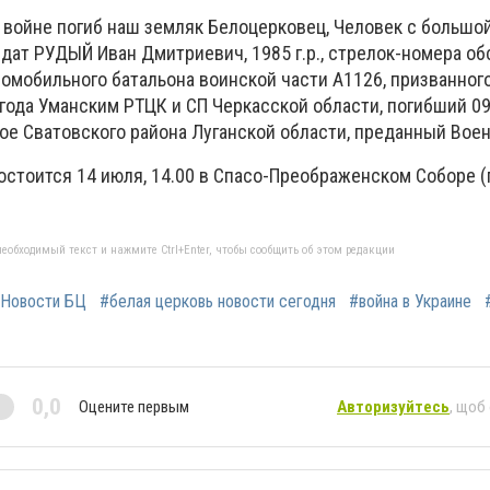
 войне погиб наш земляк Белоцерковец, Человек с большой
дат РУДЫЙ Иван Дмитриевич, 1985 г.р., стрелок-номера об
омобильного батальона воинской части А1126, призванног
 года Уманским РТЦК и СП Черкасской области, погибший 0
кое Сватовского района Луганской области, преданный Вое
остоится 14 июля, 14.00 в Спасо-Преображенском Соборе 
еобходимый текст и нажмите Ctrl+Enter, чтобы сообщить об этом редакции
Новости БЦ
#белая церковь новости сегодня
#война в Украине
0,0
Оцените первым
Авторизуйтесь
, щоб