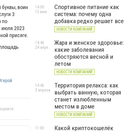
Спортивное питание как
 буквы, воин
14:00
15 мая
система: почему одна
слуги 3
добавка редко решает все
о по
9 июля 2023
НОВОСТИ КОМПАНИЙ
нной присяге.
Жара и женское здоровье:
14:46
(площадь
24 апреля
какие заболевания
обостряются весной и
летом
НОВОСТИ КОМПАНИЙ
#герой
Территория релакса: как
14:46
3 апреля
выбрать ванную, которая
станет излюбленным
местом в доме
 оцінити
НОВОСТИ КОМПАНИЙ
Какой криптокошелёк
11:00