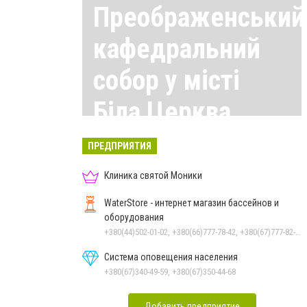
Преображенський
кафедральний
собор у місті
Біла Церква
Все материалы здесь
ПРЕДПРИЯТИЯ
Клиника святой Моники
WaterStore - интернет магазин бассейнов и
оборудования
+380(44)502-01-02, +380(66)777-78-42, +380(67)777-82-19, +380(67)890-80-80, +380(73)890-80-80, +380(44)502-01-03
Система оповещения населения
+380(67)340-49-59, +380(67)350-44-68
Добавить предприятие