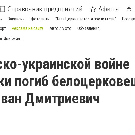
Справочник предприятий
Афиша
ь
Вакансии
Фотозвіти
"Біла Церква: історія проти міфів"
Погод
орт
Реклама на сайте
Авто / Мото
Объявления
ван Дмитриевич
ско-украинской войне
ки погиб белоцеркове
ван Дмитриевич