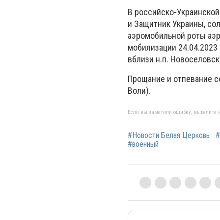
В российско-Украинской
и Защитник Украины, сол
аэромобильной роты аэр
мобилизации 24.04.2023
вблизи н.п. Новоселовс
Прощание и отпевание с
Воли).
Если вы заметили ошибку, выделите н
#Новости Белая Церковь
#
#военный