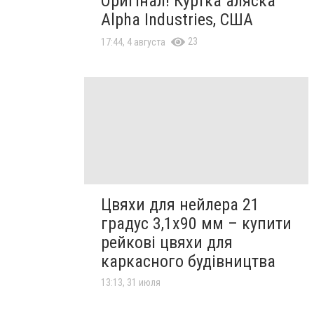
Оригінал! Куртка аляска
Alpha Industries, США
23
17:44, 4 августа
Цвяхи для нейлера 21
градус 3,1х90 мм – купити
рейкові цвяхи для
каркасного будівництва
13:13, 31 июля