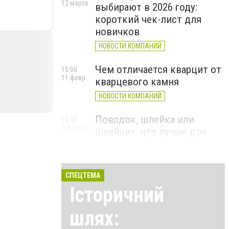
12 марта
выбирают в 2026 году:
короткий чек-лист для
новичков
НОВОСТИ КОМПАНИЙ
Чем отличается кварцит от
15:00
11 февраля
кварцевого камня
НОВОСТИ КОМПАНИЙ
Поводок, шлейка или
15:00
5 февраля
ошейник: что лучше для
прогулок и безопасности
НОВОСТИ КОМПАНИЙ
СПЕЦТЕМА
Історичний
шлях: