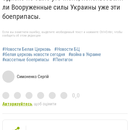
ли Вооруженные силы Украины уже эти
боеприпасы.
Если вы заметили ошибку, выделите необходимый текст и нажмите Ctrl+Enter, чтобы
сообщить об этом редакции
#Новости Белая Церковь
#Новости БЦ
#белая церковь новости сегодня
#война в Украине
#кассетные боеприпасы
#Пентагон
Симоненко Сергій
0,0
Авторизуйтесь
, щоб оцінити