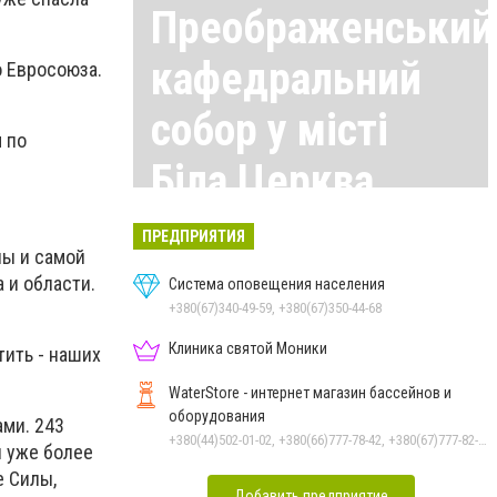
Преображенський
кафедральний
о Евросоюза.
собор у місті
м по
Біла Церква
Все материалы здесь
ПРЕДПРИЯТИЯ
ны и самой
 и области.
Система оповещения населения
+380(67)340-49-59, +380(67)350-44-68
Клиника святой Моники
тить - наших
WaterStore - интернет магазин бассейнов и
оборудования
ами. 243
+380(44)502-01-02, +380(66)777-78-42, +380(67)777-82-19, +380(67)890-80-80, +380(73)890-80-80, +380(44)502-01-03
ы уже более
е Силы,
Добавить предприятие