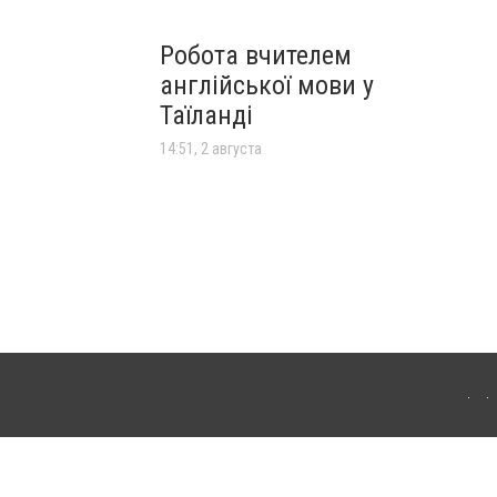
Робота вчителем
англійської мови у
Таїланді
14:51, 2 августа
т-изданий обязательно размещение прямой, открытой для поисковых систем