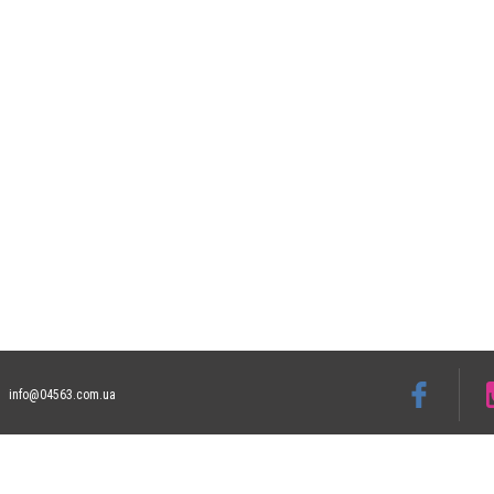
info@04563.com.ua
Допускается цитирование материалов без получения предварительного согласия 04
гиперссылки на цитируемые статьи не ниже второго абзаца в тексте или в качеств