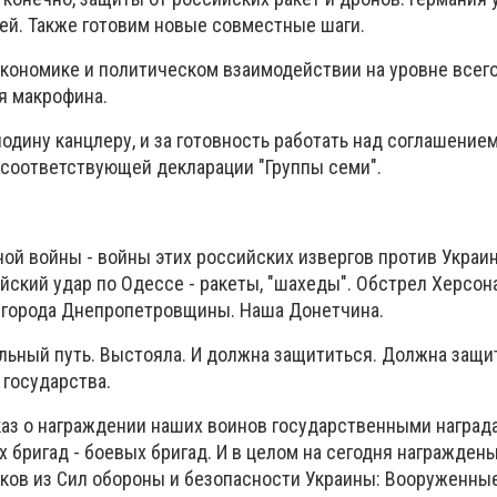
ей. Также готовим новые совместные шаги.
 экономике и политическом взаимодействии на уровне всег
ся макрофина.
подину канцлеру, и за готовность работать над соглашение
 соответствующей декларации "Группы семи".
ой войны - войны этих российских извергов против Украи
ский удар по Одессе - ракеты, "шахеды". Обстрел Херсона
е города Днепропетровщины. Наша Донетчина.
льный путь. Выстояла. И должна защититься. Должна защи
 государства.
каз о награждении наших воинов государственными наград
 бригад - боевых бригад. И в целом на сегодня награжден
ков из Сил обороны и безопасности Украины: Вооруженны