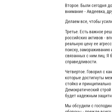
Второе. Были сегодня д
внимание - Авдеевка, др
Делаем все, чтобы усил
Третье. Есть важное ре
российских активов - в
реальную цену ее агресс
поиску, замораживанию 
связанных с ним лиц. Я 
справедливости.
Четвертое. Говорил с к
которые достигнуты меж
стойко и принципиально 
Демократический строй 
будет надежным защитн
Мы обсудили с господин
обороны - прежде всего,