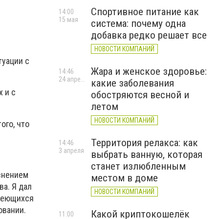
Спортивное питание как
14:00
15 мая
система: почему одна
добавка редко решает все
НОВОСТИ КОМПАНИЙ
туации с
Жара и женское здоровье:
14:46
24 апреля
какие заболевания
 и с
обостряются весной и
летом
НОВОСТИ КОМПАНИЙ
ого, что
Территория релакса: как
14:46
3 апреля
выбрать ванную, которая
станет излюбленным
снением
местом в доме
а. Я дал
НОВОСТИ КОМПАНИЙ
имеющихся
овании.
Какой криптокошелёк
11:00