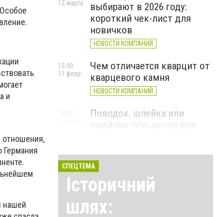
12 марта
выбирают в 2026 году:
 Особое
короткий чек-лист для
вление.
новичков
НОВОСТИ КОМПАНИЙ
кации
Чем отличается кварцит от
15:00
вствовать
11 февраля
кварцевого камня
могает
НОВОСТИ КОМПАНИЙ
а и
Поводок, шлейка или
15:00
5 февраля
ошейник: что лучше для
прогулок и безопасности
а отношения,
о Германия
НОВОСТИ КОМПАНИЙ
иненте.
СПЕЦТЕМА
альнейшем
Історичний
шлях:
и нашей
уже спасла