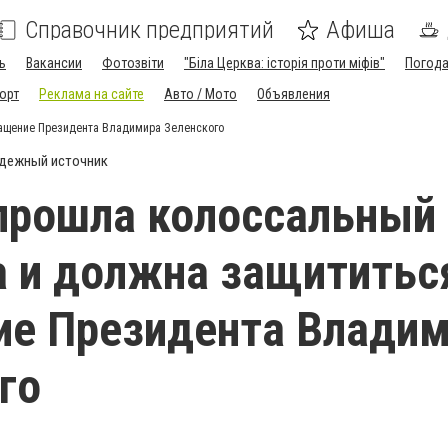
Справочник предприятий
Афиша
ь
Вакансии
Фотозвіти
"Біла Церква: історія проти міфів"
Погод
орт
Реклама на сайте
Авто / Мото
Объявления
ращение Президента Владимира Зеленского
дежный источник
прошла колоссальный 
 и должна защититься
ие Президента Влади
го