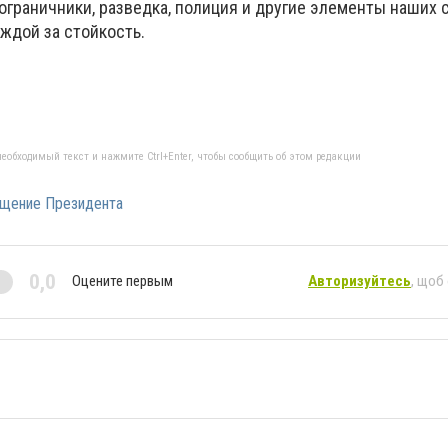
ограничники, разведка, полиция и другие элементы наших 
ждой за стойкость.
еобходимый текст и нажмите Ctrl+Enter, чтобы сообщить об этом редакции
щение Президента
0,0
Оцените первым
Авторизуйтесь
, щоб