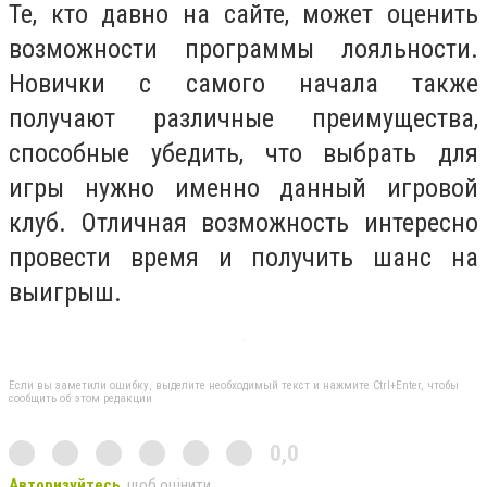
Те, кто давно на сайте, может оценить
возможности программы лояльности.
Новички с самого начала также
получают различные преимущества,
способные убедить, что выбрать для
игры нужно именно данный игровой
клуб. Отличная возможность интересно
провести время и получить шанс на
выигрыш.
Если вы заметили ошибку, выделите необходимый текст и нажмите Ctrl+Enter, чтобы
сообщить об этом редакции
0,0
Авторизуйтесь
, щоб оцінити