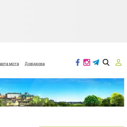
арта міста
Довідкова