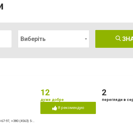
и
Виберіть
ЗН
12
2
дуже добре
перегляди в се
Я рекомендую
-67-97
,
+380 (4563) 5-35-34