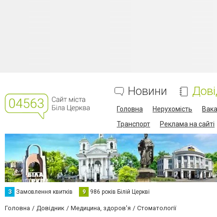
Новини
Дові
Головна
Нерухомість
Вака
Транспорт
Реклама на сайті
З
Замовлення квитків
9
986 років Білій Церкві
Головна
Довідник
Медицина, здоров'я
Стоматології