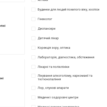
Будинки для людей похилого віку, хоспіси
Гінеколог
рпні
Диспансери
Дитячий лікар
Корекція зору, оптика
Лабораторія, діагностика, обстеження
Лікарні та поліклініки
Лікування алкоголізму, наркоманії та
пні
тютюнопаління
Лор, слухові апарати
Медичні і оздоровчі центри
Медичні товари і медтехніка