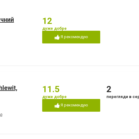
ічний
12
дуже добре
Я рекомендую
lewit,
11.5
2
дуже добре
перегляди в се
Я рекомендую
60