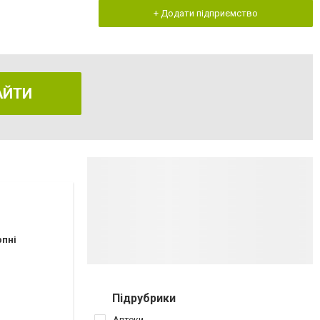
+ Додати підприємство
АЙТИ
рпні
Підрубрики
Аптеки