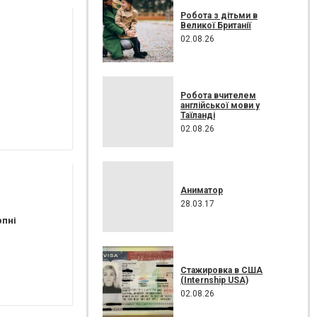
Робота з дітьми в
Великої Британії
02.08.26
Робота вчителем
англійської мови у
Таїланді
02.08.26
Аниматор
28.03.17
рпні
Стажировка в США
(Internship USA)
02.08.26