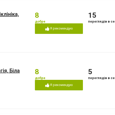
клініка,
8
15
добре
переглядів в се
Я рекомендую
ія, Біла
8
5
добре
переглядів в се
Я рекомендую