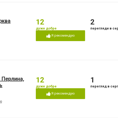
рква
12
2
дуже добре
перегляди в се
Я рекомендую
 Перлина,
12
1
ь
дуже добре
перегляд в сер
Я рекомендую
20