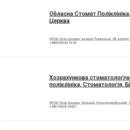
Обласна Стомат Поліклініка,
Церква
09100, Біла Церква, вулиця Підвальна, 28, корпус
+380(45)635-15-33
Хозрахункова стоматологіч
поліклініка, Стоматологія, Б
09100, Біла Церква, бульвар Олександрійський, 
+380 (4563) 64327