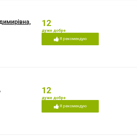
димирівна,
12
дуже добре
Я рекомендую
.
12
дуже добре
Я рекомендую