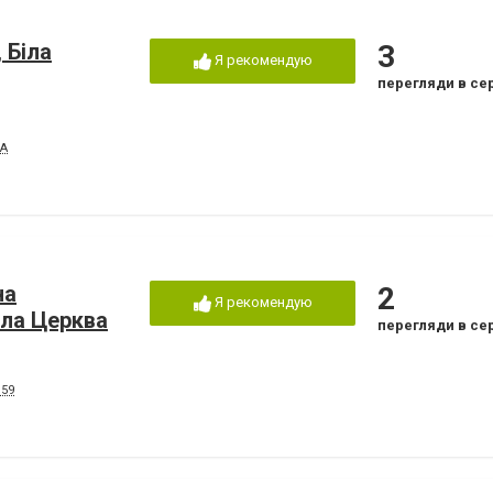
 Біла
3
Я рекомендую
перегляди в се
 А
на
2
Я рекомендую
іла Церква
перегляди в се
159