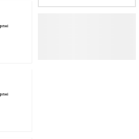
рпні
рпні