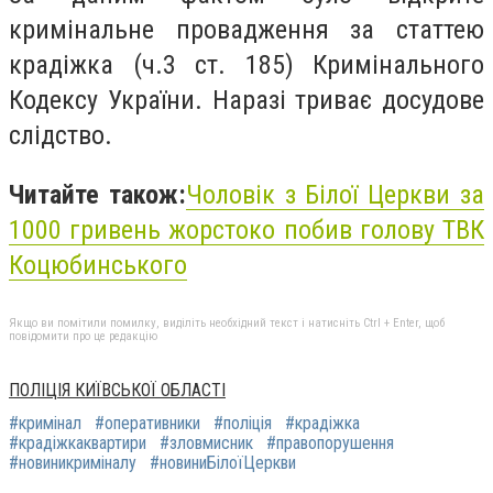
кримінальне провадження за статтею
крадіжка (ч.3 ст. 185) Кримінального
Кодексу України. Наразі триває досудове
слідство.
Читайте також:
Чоловік з Білої Церкви за
1000 гривень жорстоко побив голову ТВК
Коцюбинського
Якщо ви помітили помилку, виділіть необхідний текст і натисніть Ctrl + Enter, щоб
повідомити про це редакцію
ПОЛІЦІЯ КИЇВСЬКОЇ ОБЛАСТІ
#кримінал
#оперативники
#поліція
#крадіжка
#крадіжкаквартири
#зловмисник
#правопорушення
#новиникриміналу
#новиниБілоїЦеркви