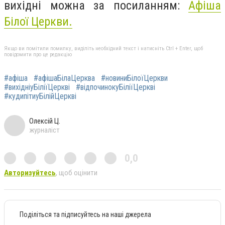
вихідні можна за посиланням:
Афіша
Білої Церкви.
Якщо ви помітили помилку, виділіть необхідний текст і натисніть Ctrl + Enter, щоб
повідомити про це редакцію
#афіша
#афішаБілаЦерква
#новиниБілоїЦеркви
#вихідніуБіліїЦеркві
#відпочинокуБіліїЦеркві
#кудипітиуБілійЦеркві
Олексій Ц.
журналіст
0,0
Авторизуйтесь
, щоб оцінити
Поділіться та підписуйтесь на наші джерела