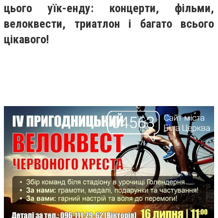
цього уїк-енду: концерти, фільми,
велоквести, триатлон і багато всього
цікавого!