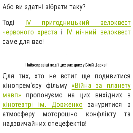
Або ви здатні зібрати таку?
Тоді
IV пригодницький велоквест
червоного хреста
і
IV нічний велоквест
саме для вас!
Найяскравіші події цих вихідних у Білій Церкві!
Для тих, хто не встиг ще подивитися
кінопрем'єру фільму
«Війна за планету
мавп»
пропонуємо на цих вихідних в
кінотеатрі ім. Довженко
зануритися в
атмосферу моторошно конфлікту та
надзвичайних спецефектів!