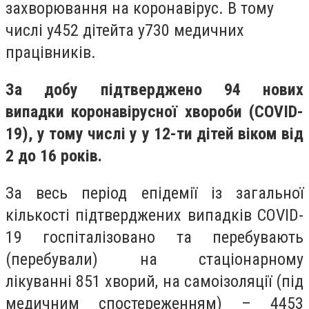
захворювання на коронавірус. В тому
числі у
452
дітей
та у
730
медичних
працівників.
За добу підтверджено 94 нових
випадки коронавірусної хвороби (COVID-
19), у тому числі у у 12-ти дітей віком від
2 до 16 років.
За весь період епідемії із загальної
кількості підтверджених випадків COVID-
19 госпіталізовано та перебувають
(перебували)
на стаціонарному
лікуванні
851 хворий
,
на самоізоляції (під
медичним спостереженням)
–
4453