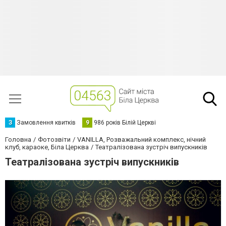
З
Замовлення квитків
9
986 років Білій Церкві
Головна
Фотозвіти
VANILLA, Розважальний комплекс, нічний
клуб, караоке, Біла Церква
Театралізована зустріч випускників
Театралізована зустріч випускників