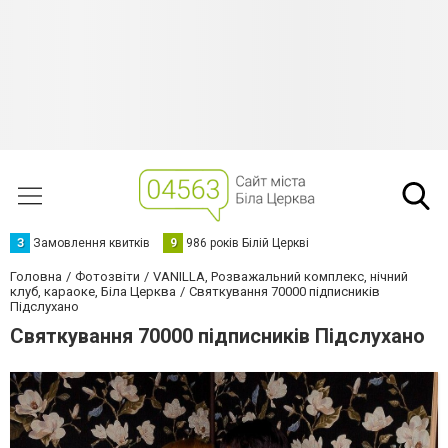
З
Замовлення квитків
9
986 років Білій Церкві
Головна
Фотозвіти
VANILLA, Розважальний комплекс, нічний
клуб, караоке, Біла Церква
Святкування 70000 підписників
Підслухано
Святкування 70000 підписників Підслухано