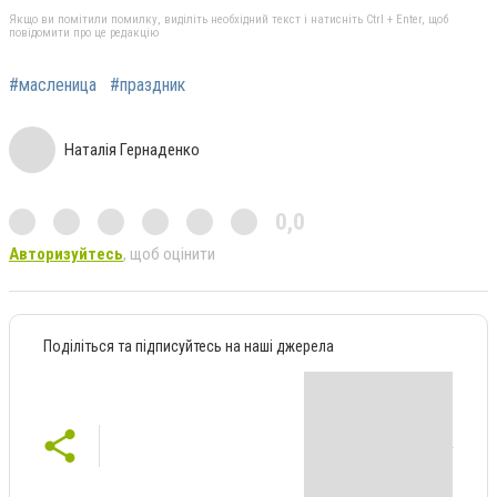
Якщо ви помітили помилку, виділіть необхідний текст і натисніть Ctrl + Enter, щоб
повідомити про це редакцію
#масленица
#праздник
Наталія Гернаденко
0,0
Авторизуйтесь
, щоб оцінити
Поділіться та підписуйтесь на наші джерела