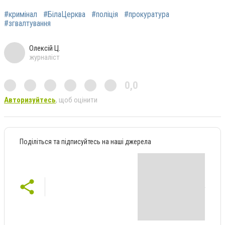
#кримінал
#БілаЦерква
#поліція
#прокуратура
#згвалтування
Олексій Ц.
журналіст
0,0
Авторизуйтесь
, щоб оцінити
Поділіться та підписуйтесь на наші джерела