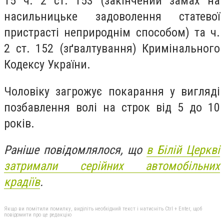
15 ч. 2 ст. 153 (закінчений замах на
насильницьке задоволення статевої
пристрасті неприроднім способом) та ч.
2 ст. 152 (зґвалтування) Кримінального
Кодексу України.
Чоловіку загрожує покарання у вигляді
позбавлення волі на строк від 5 до 10
років.
Раніше повідомлялося, що
в Білій Церкві
затримали серійних автомобільних
крадіїв
.
Якщо ви помітили помилку, виділіть необхідний текст і натисніть Ctrl + Enter, щоб
повідомити про це редакцію