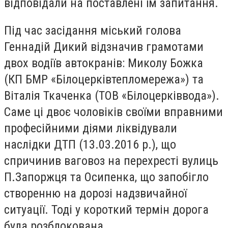
відповідали на поставлені їм запитання.
Під час засідання міський голова
Геннадій Дикий відзначив грамотами
двох водіїв автокранів: Миколу Божка
(КП БМР «Білоцерківтепломережа») та
Віталія Ткаченка (ТОВ «Білоцерківвода»).
Саме ці двоє чоловіків своїми вправними
професійними діями ліквідували
наслідки ДТП (13.03.2016 р.), що
спричинив ваговоз на перехресті вулиць
П.Запоржця та Осипенка, що запобігло
створенню на дорозі надзвичайної
ситуації. Тоді у короткий термін дорога
була розблокована.