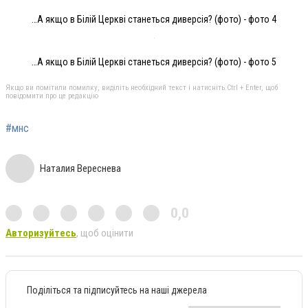
…А якщо в Білій Церкві станеться диверсія? (фото) - фото 4
…А якщо в Білій Церкві станеться диверсія? (фото) - фото 5
Якщо ви помітили помилку, виділіть необхідний текст і натисніть Ctrl + Enter, щоб
повідомити про це редакцію
#мнс
Наталия Вереснева
0,0
Авторизуйтесь
, щоб оцінити
Поділіться та підписуйтесь на наші джерела