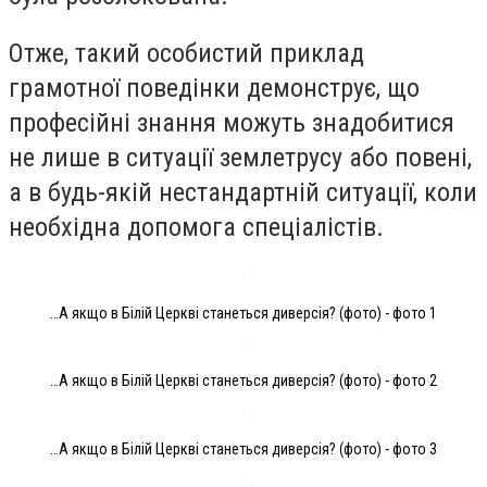
Отже, такий особистий приклад
грамотної поведінки демонструє, що
професійні знання можуть знадобитися
не лише в ситуації землетрусу або повені,
а в будь-якій нестандартній ситуації, коли
необхідна допомога спеціалістів.
…А якщо в Білій Церкві станеться диверсія? (фото) - фото 1
…А якщо в Білій Церкві станеться диверсія? (фото) - фото 2
…А якщо в Білій Церкві станеться диверсія? (фото) - фото 3