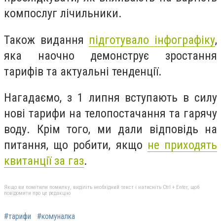
компослуг лічильники.
Також видання
підготувало інфографіку
,
яка наочно демонструє зростання
тарифів та актуальні тенденції.
Нагадаємо, з 1 липня вступають в силу
нові тарифи на телопостачання та гарячу
воду. Крім того, ми дали відповідь на
питання, що робити, якщо
не приходять
квитанції за газ
.
Якщо ви помітили помилку, виділіть необхідний текст і натисніть Ctrl + Enter, щоб
повідомити про це редакцію
#тарифи
#комуналка