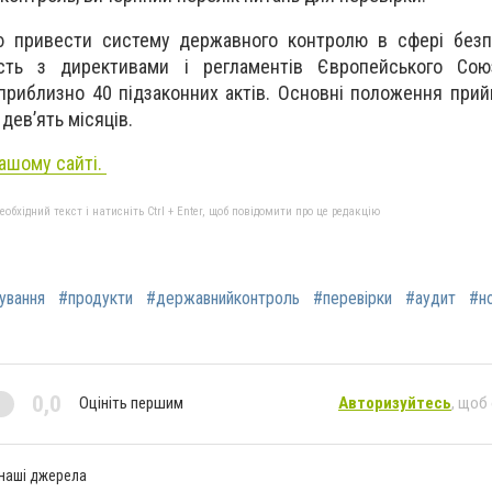
ю привести систему державного контролю в сфері безп
ість з директивами і регламентів Європейського Сою
приблизно 40 підзаконних актів. Основні положення прий
дев’ять місяців.
нашому сайті.
бхідний текст і натисніть Ctrl + Enter, щоб повідомити про це редакцію
ування
#продукти
#державнийконтроль
#перевірки
#аудит
#н
0,0
Оцініть першим
Авторизуйтесь
, щоб
 наші джерела