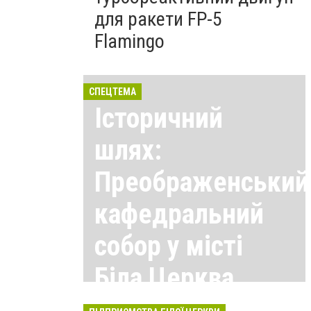
для ракети FP-5
Flamingo
СПЕЦТЕМА
Історичний
шлях:
Преображенський
кафедральний
собор у місті
Біла Церква
Всі матеріали тут