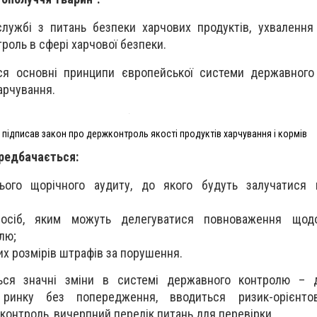
лужбі з питань безпеки харчових продуктів, ухвалення
оль в сфері харчової безпеки.
я основні принципи європейської системи державного
арчування.
підписав закон про держконтроль якості продуктів харчування і кормів
редбачається:
ього щорічного аудиту, до якого будуть залучатися 
осіб, яким можуть делегуватися повноваження щодо
лю;
х розмірів штрафів за порушення.
ься значні зміни в системі державного контролю – 
 ринку без попередження, вводиться ризик-орієнтов
онтроль, вичерпний перелік питань для перевірки.