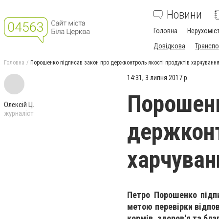
Новини
Головна
Нерухоміс
Довідкова
Транспо
Головна
Порошенко підписав закон про держконтроль якості продуктів харчування
14:31, 3 липня 2017 р.
Порошенк
Олексій Ц.
журналіст
держконт
харчуван
Петро Порошенко підп
метою перевірки відпов
кормів, здоров'я та бла