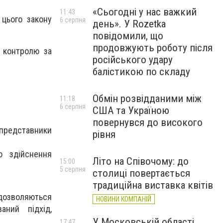
«Сьогодні у нас важкий
11:43
 цього закону
6 серпня
день». У Rozetka
повідомили, що
продовжують роботу після
 контролю за
російського удару
балістикою по складу
Обмін розвідданими між
11:18
6 серпня
США та Україною
повернувся до високого
представники
рівня
 здійснення
Літо на Співочому: до
15:00
5 серпня
столиці повертається
традиційна виставка квітів
дозволяються
НОВИНИ КОМПАНІЙ
аний підхід,
У Московській області
17:47