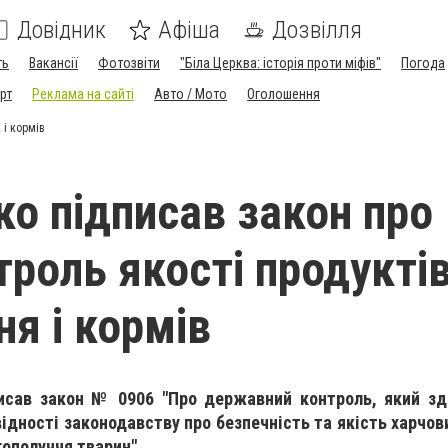
Довідник
Афіша
Дозвілля
ть
Вакансії
Фотозвіти
"Біла Церква: історія проти міфів"
Погода
рт
Реклама на сайті
Авто / Мото
Оголошення
 і кормів
о підписав закон про
роль якості продукті
ня і кормів
исав закон № 0906 "Про державний контроль, який зд
ідності законодавству про безпечність та якість харчови
гополуччя тварин".