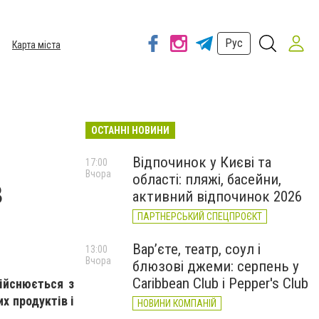
Рус
Карта міста
ОСТАННІ НОВИНИ
Відпочинок у Києві та
17:00
Вчора
області: пляжі, басейни,
в
активний відпочинок 2026
ПАРТНЕРСЬКИЙ СПЕЦПРОЄКТ
Вар’єте, театр, соул і
13:00
Вчора
блюзові джеми: серпень у
Caribbean Club і Pepper's Club
ійснюється з
х продуктів і
НОВИНИ КОМПАНІЙ