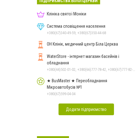
ПІДПРИЄМСТВА БІЛОЇ ЦЕРКВИ
Клініка святої Моніки
Система сповіщення населення
+380(67)340-49-59, +380(67)350-44-68
ОН Клінік, медичний центр Біла Церква
WaterStore - інтернет магазин басейнів і
обладнання
+380(44)502-01-02, +380(66)777-78-42, +380(67)777-82-19, +380(67)890-80-80, +380(73)890-80-80, +380(44)502-01-03
★ BusMaster ★ Переобладнання
Мікроавтобусів №1
+380(67)599-04-04
Додати підприємство