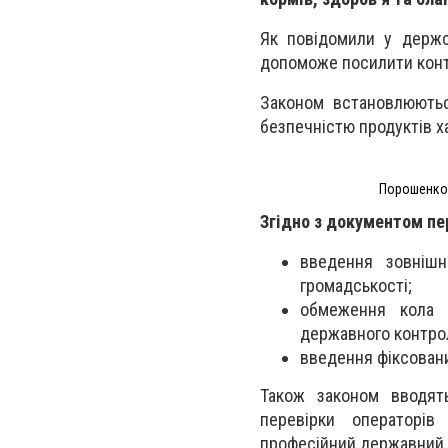
Як повідомили у держс
допоможе посилити контр
Законом встановлюютьс
безпечністю продуктів х
Порошенко 
Згідно з документом пе
введення зовнішн
громадськості;
обмеження кола 
державного контро
введення фіксовани
Також законом вводят
перевірки операторів
професійний державний к