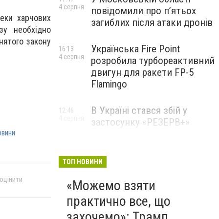
4 серпня
повідомили про п’ятьох
еки харчових
загиблих після атаки дронів
зу необхідно
нятого закону
Українська Fire Point
16:13
4 серпня
розробила турбореактивний
двигун для ракети FP-5
Flamingo
В Україні стався збій у
12:46
4 серпня
застосунку «РЕЗЕРВ+»
овини
ТОП НОВИНИ
 оцінити
«Можемо взяти
практично все, що
захочемо»: Трамп