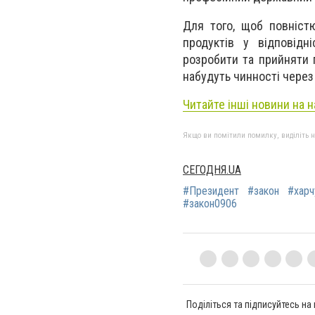
Для того, щоб повніст
продуктів у відповідн
розробити та прийняти 
набудуть чинності через 
Читайте інші новини на 
Якщо ви помітили помилку, виділіть нео
СЕГОДНЯ.UA
#Президент
#закон
#харч
#закон0906
Поділіться та підписуйтесь на