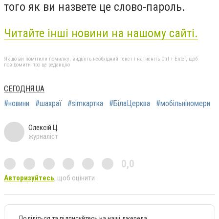
того як ви назвете це слово-пароль.
Читайте інші новини на нашому сайті.
Якщо ви помітили помилку, виділіть необхідний текст і натисніть Ctrl + Enter, щоб
повідомити про це редакцію
СЕГОДНЯ.UA
#новини
#шахраї
#simкартка
#БілаЦерква
#мобільніномери
Олексій Ц.
журналіст
0,0
Авторизуйтесь
, щоб оцінити
Поділіться та підписуйтесь на наші джерела