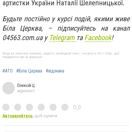
артистки України Наталії Шелепницької.
Будьте постійно у курсі подій, якими живе
Біла Церква, – підписуйтесь на канал
04563.com.ua у
Telegram
та
Facebook
!
Якщо ви помітили помилку, виділіть необхідний текст і натисніть Ctrl + Enter, щоб
повідомити про це редакцію
#АТО
#Біла Церква
#відзнака
Олексій Ц.
журналіст
0,0
Авторизуйтесь
, щоб оцінити