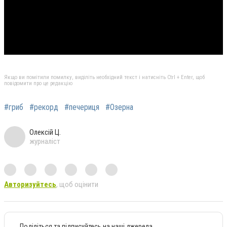
Якщо ви помітили помилку, виділіть необхідний текст і натисніть Ctrl + Enter, щоб
повідомити про це редакцію
#гриб
#рекорд
#печериця
#Озерна
Олексій Ц.
журналіст
Авторизуйтесь
, щоб оцінити
Поділіться та підписуйтесь на наші джерела