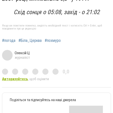
Схід сонця о 05:08, захід - о 21:02
Якщо ви помітили помилку, виділіть необхідний текст і натисніть Ctrl + Enter, щоб
повідомити про це редакцію
#погода
#Біла_Церква
#похмуро
Олексій Ц.
журналіст
0,0
Авторизуйтесь
, щоб оцінити
Поділіться та підписуйтесь на наші джерела