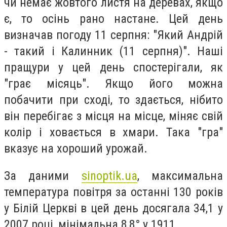
чи немає жовтого листя на деревах, якщо
є, то осінь рано настане. Цей день
визначав погоду 11 серпня: "Який Андрій
- такий і Калинник (11 серпня)". Наші
пращури у цей день спостерігали, як
"грає місяць". Якщо його можна
побачити при сході, то здається, нібито
він перебігає з місця на місце, міняє свій
колір і ховається в хмари. Така "гра"
вказує на хороший урожай.
За даними
sinoptik.ua
, максимальна
температура повітря за останні 130 років
у Білій Церкві в цей день досягала 34,1 у
2007 році, мінімальна 8,8° у 1911.