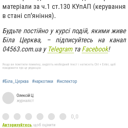
матеріали за ч.1 ст.130 КУпАП (керування
в стані сп'яніння).
Будьте постійно у курсі подій, якими живе
Біла Церква, – підписуйтесь на канал
04563.com.ua у
Telegram
та
Facebook
!
Якщо ви помітили помилку, виділіть необхідний текст і натисніть Ctrl + Enter, щоб
повідомити про це редакцію
#Біла_Церква
#наркотики
#інспектор
Олексій Ц.
журналіст
0,0
Авторизуйтесь
, щоб оцінити