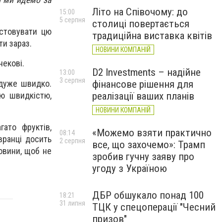
Літо на Співочому: до
15:00
5 серпня
столиці повертається
истовувати цю
традиційна виставка квітів
ти зараз.
НОВИНИ КОМПАНІЙ
некові.
D2 Investments – надійне
13:00
3 серпня
дуже швидко.
фінансове рішення для
ю швидкістю,
реалізації ваших планів
НОВИНИ КОМПАНІЙ
ато фруктів,
«Можемо взяти практично
08:14
вранці досить
2 серпня
все, що захочемо»: Трамп
овини, щоб не
зробив гучну заяву про
угоду з Україною
ДБР обшукало понад 100
18:21
31 липня
ТЦК у спецоперації "Чесний
призов"