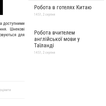
Робота в готелях Китаю
14:51, 2 серпня
за доступними
ння. Шнекові
Робота вчителем
совуються для
англійської мови у
Таїланді
!
14:51, 2 серпня
 оцінити