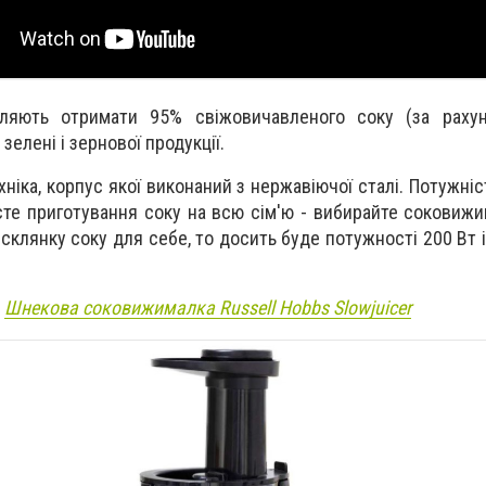
яють отримати 95% свіжовичавленого соку (за рахун
 зелені і зернової продукції.
ніка, корпус якої виконаний з нержавіючої сталі. Потужніс
єте приготування соку на всю сім'ю - вибирайте соковижи
 склянку соку для себе, то досить буде потужності 200 Вт 
Шнекова соковижималка Russell Hobbs Slowjuicer