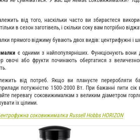
лежить від того, наскільки часто ви збираєтеся викор
тільки в сезон заготівель, і скільки соку вам потрібно віджа
лки прямого віджиму бувають двох видів: центрифужні і ш
ималки
є одними з найпопулярніших. Функціонують вони 
ер овочі або фрукти починають обертатися з величезно
ть.
лежить від потреб. Якщо ви плануєте переробляти баг
рилади потужністю 1500-2000 Вт. При бажанні пити сік 
вайте перевагу соковижималкам з великим діаметром горл
жувати їх цілими.
ентрофужна соковижималка
Russell Hobbs
HORIZON