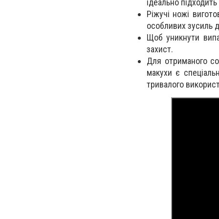
ідеально підходить 
Ріжучі ножі вигото
особливих зусиль 
Щоб уникнути випа
захист.
Для отриманого со
макухи є спеціаль
тривалого викорис