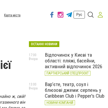
Рус
Карта міста
ОСТАННІ НОВИНИ
Відпочинок у Києві та
17:00
Вчора
області: пляжі, басейни,
ієї
активний відпочинок 2026
ПАРТНЕРСЬКИЙ СПЕЦПРОЄКТ
Вар’єте, театр, соул і
13:00
Вчора
блюзові джеми: серпень у
Caribbean Club і Pepper's Club
айно ж, свій!
агазинного він
НОВИНИ КОМПАНІЙ
і ми йдемо за