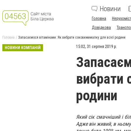
Новини
Головна
Нерухоміс
Довідкова
Транспо
Головна
Запасаємося вітамінами: Як вибрати соковижималку для всієї родини
15:02, 31 серпня 2019 р.
НОВИНИ КОМПАНІЙ
Запасаєм
вибрати 
родини
Який сік смачніший і бі
Адже він живий, в ньому 
точно буде 100%-им, мо