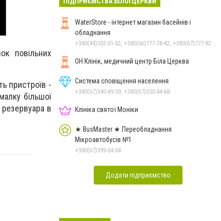
ПІДПРИЄМСТВА БІЛОЇ ЦЕРКВИ
WaterStore - інтернет магазин басейнів і
обладнання
+380(44)502-01-02, +380(66)777-78-42, +380(67)777-82-19, +380(67)890-80-80, +380(73)890-80-80, +380(44)502-01-03
ок повільних
ОН Клінік, медичний центр Біла Церква
Система сповіщення населення
ть пристроїв -
+380(67)340-49-59, +380(67)350-44-68
малку більшої
і резервуара в
Клініка святої Моніки
★ BusMaster ★ Переобладнання
Мікроавтобусів №1
+380(67)599-04-04
Додати підприємство