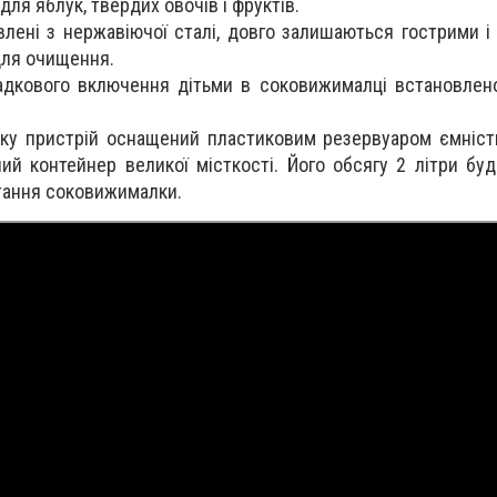
для яблук, твердих овочів і фруктів.
влені з нержавіючої сталі, довго залишаються гострими і
для очищення.
дкового включення дітьми в соковижималці встановлен
ку пристрій оснащений пластиковим резервуаром ємніст
ний контейнер великої місткості. Його обсягу 2 літри бу
тання соковижималки.