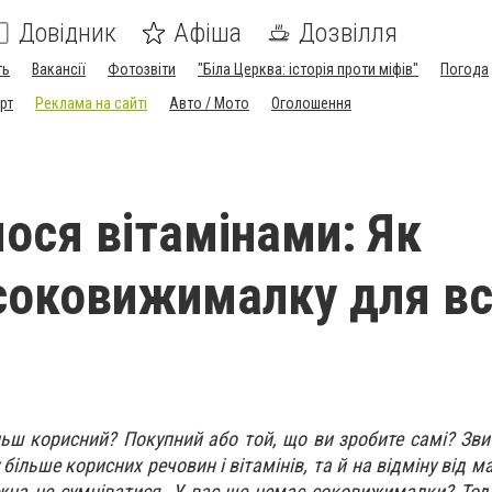
Довідник
Афіша
Дозвілля
ть
Вакансії
Фотозвіти
"Біла Церква: історія проти міфів"
Погода
рт
Реклама на сайті
Авто / Мото
Оголошення
ося вітамінами: Як
соковижималку для вс
льш корисний? Покупний або той, що ви зробите самі? Звич
більше корисних речовин і вітамінів, та й на відміну від м
жна не сумніватися. У вас ще немає соковижималки? Тод