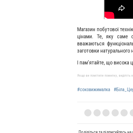
Магазин побутової техні
цінами. Те, яку саме 
вважаються функціональ
заготовки натурального 
І пам'ятайте, що висока 
Якщо ви помітили помилку, виділіть нео
#соковижималка
#Біла_Це
Поділіться та підписуйтесь на