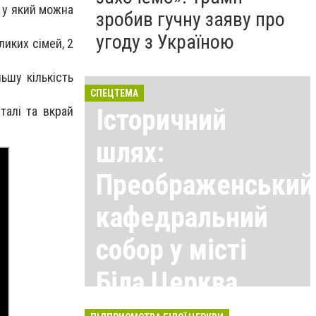
 у який можна
зробив гучну заяву про
угоду з Україною
еликих сімей
,
2
ьшу кількість
СПЕЦТЕМА
талі та вкрай
Історичний
шлях:
Преображенський
кафедральний
собор у місті
Біла Церква
Всі матеріали тут