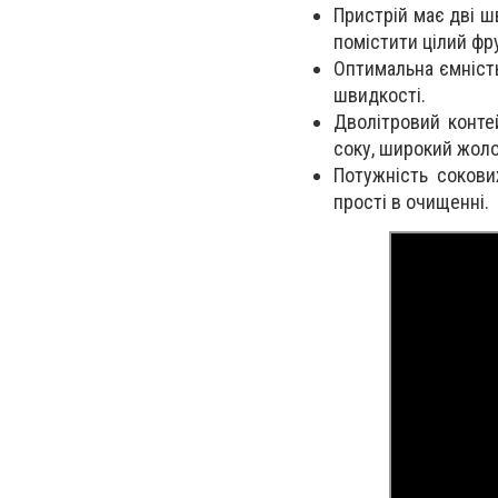
Пристрій має дві ш
помістити цілий фру
Оптимальна ємність,
швидкості.
Дволітровий конте
соку
,
ш
ирокий жоло
Потужність сокови
прості в очищенні.