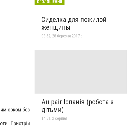
ОГОЛОШЕННЯ
Сиделка для пожилой
женщины
08:52, 28 березня 2017 р.
Au pair Іспанія (робота з
дітьми)
им соком без
14:51, 2 серпня
оти. Пристрій