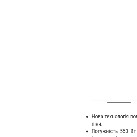
Н
ова технологія п
піни.
Потужність 550 Вт