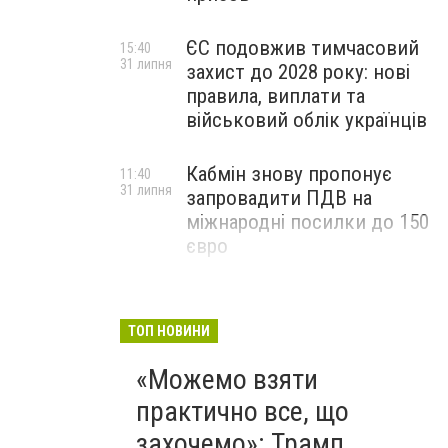
ЄС подовжив тимчасовий
15:40
31 липня
захист до 2028 року: нові
правила, виплати та
військовий облік українців
Кабмін знову пропонує
11:40
31 липня
запровадити ПДВ на
міжнародні посилки до 150
євро
ТОП НОВИНИ
«Можемо взяти
практично все, що
захочемо»: Трамп