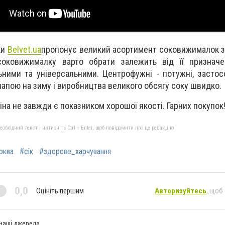
ки
Belvet.uа
пропонує великий асортимент соковижималок 
соковижималку варто обрати залежить від її призначе
ними та універсальними. Центрофужні - потужні, засто
напою на зиму і виробництва великого обсягу соку швидко.
ціна не завжди є показником хорошої якості. Гарних покупок
бхідний текст і натисніть Ctrl + Enter, щоб повідомити про це редакцію
рква
#сік
#здорове_харчування
0,0
Оцініть першим
Авторизуйтесь
, щоб
 наші джерела