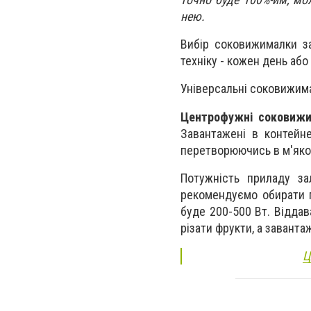
нею.
Вибір соковижималки за
техніку - кожен день або 
Універсальні соковижима
Центрофужні соковиж
Завантажені в контейн
перетворюючись в м'яко
Потужність приладу за
рекомендуємо обирати п
буде 200-500 Вт. Відда
різати фрукти, а заванта
Ц