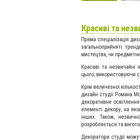
Красиві та незв
Пряма спеціалізація ди
загальноприйняті тренд
мистецтва, чи предметни
Красиві та незвичайні 
цього, використовуючи см
Крім величезної кількос
дизайн студії Романа Мо
декоративне освітлення
елементі декору, на як
інших. Також, незвичн
розробляється та вигото
Декоратори студії можу