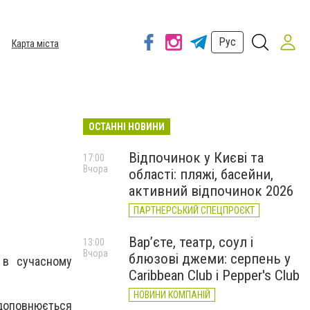
Рус
Карта міста
ОСТАННІ НОВИНИ
Відпочинок у Києві та
17:00
Вчора
області: пляжі, басейни,
активний відпочинок 2026
ПАРТНЕРСЬКИЙ СПЕЦПРОЄКТ
Вар’єте, театр, соул і
13:00
Вчора
блюзові джеми: серпень у
 в сучасному
Caribbean Club і Pepper's Club
НОВИНИ КОМПАНІЙ
 доповнюється