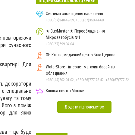
ПІДПРИЄМСТВА БІЛОЇ ЦЕРКВИ
Система сповіщення населення
+380(67)340-49-59, +380(67)350-44-68
★ BusMaster ★ Переобладнання
не повторюючи
Мікроавтобусів №1
+380(67)599-04-04
ори сучасного
ОН Клінік, медичний центр Біла Церква
квартирі. Для
WaterStore - інтернет магазин басейнів і
обладнання
+380(44)502-01-02, +380(66)777-78-42, +380(67)777-82-19, +380(67)890-80-80, +380(73)890-80-80, +380(44)502-01-03
ть декоратори
 є спеціальне
Клініка святої Моніки
увагу та тому
 його з поміж
Додати підприємство
кор для яких
ева – це буде