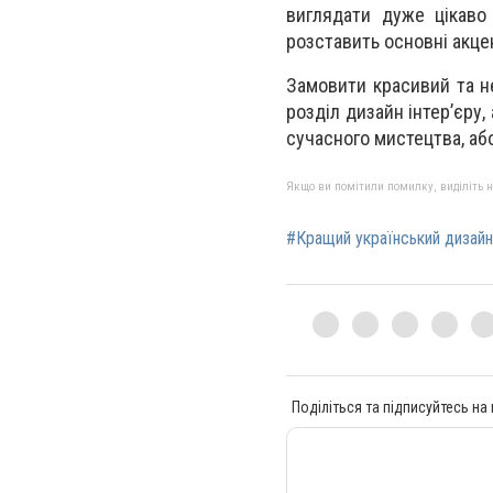
виглядати дуже цікаво
розставить основні акце
Замовити красивий та н
розділ дизайн інтер’єру,
сучасного мистецтва, аб
Якщо ви помітили помилку, виділіть нео
#Кращий український дизайн 
Поділіться та підписуйтесь на