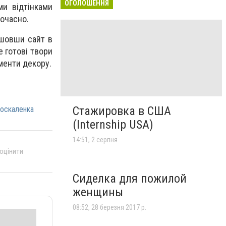
ОГОЛОШЕННЯ
ми відтінками
ночасно.
йшовши сайт в
 готові твори
менти декору.
Стажировка в США
Москаленка
(Internship USA)
14:51, 2 серпня
 оцінити
Сиделка для пожилой
женщины
08:52, 28 березня 2017 р.