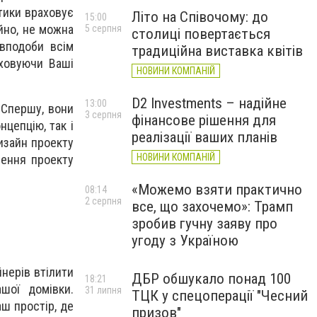
тики враховує
Літо на Співочому: до
15:00
йно, не можна
5 серпня
столиці повертається
 вподоби всім
традиційна виставка квітів
аховуючи Ваші
НОВИНИ КОМПАНІЙ
D2 Investments – надійне
13:00
. Спершу, вони
3 серпня
фінансове рішення для
цепцію, так і
реалізації ваших планів
изайн проекту
НОВИНИ КОМПАНІЙ
лення проекту
«Можемо взяти практично
08:14
2 серпня
все, що захочемо»: Трамп
зробив гучну заяву про
угоду з Україною
йнерів втілити
ДБР обшукало понад 100
18:21
шої домівки.
31 липня
ТЦК у спецоперації "Чесний
ш простір, де
призов"