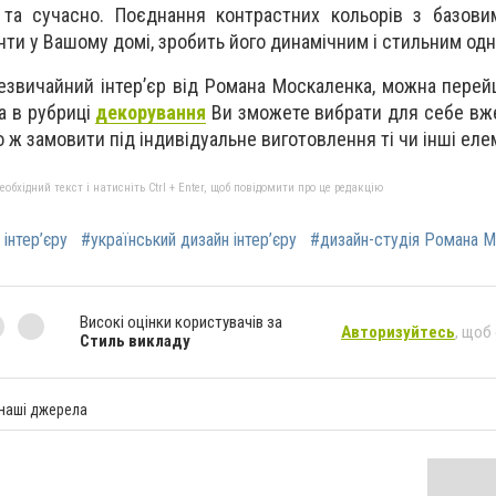
 та сучасно. Поєднання контрастних кольорів з базови
нти у Вашому домі, зробить його динамічним і стильним од
езвичайний інтер’єр від Романа Москаленка, можна пере
 а в рубриці
декорування
Ви зможете вибрати для себе вже
о ж замовити під індивідуальне виготовлення ті чи інші еле
бхідний текст і натисніть Ctrl + Enter, щоб повідомити про це редакцію
інтер’єру
#український дизайн інтер’єру
#дизайн-студія Романа 
Високі оцінки користувачів за
Авторизуйтесь
, щоб
Стиль викладу
 наші джерела