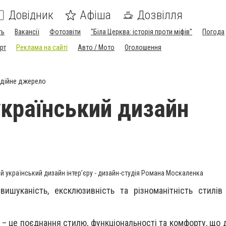
Довідник
Афіша
Дозвілля
ть
Вакансії
Фотозвіти
"Біла Церква: історія проти міфів"
Погода
рт
Реклама на сайті
Авто / Мото
Оголошення
дійне джерело
країнський дизайн
 український дизайн інтер’єру - дизайн-студія Романа Москаленка
ишуканість, ексклюзивність та різноманітність стилів
 – це поєднання стилю, функціональності та комфорту, що