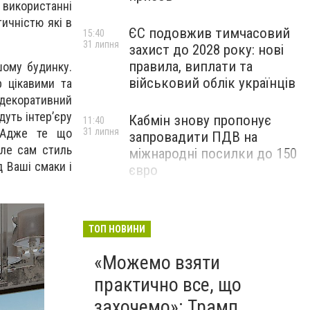
використанні
тичністю які в
ЄС подовжив тимчасовий
15:40
31 липня
захист до 2028 року: нові
правила, виплати та
шому будинку.
військовий облік українців
р цікавими та
 декоративний
дуть інтер’єру
Кабмін знову пропонує
11:40
31 липня
. Адже те що
запровадити ПДВ на
але сам стиль
міжнародні посилки до 150
 Ваші смаки і
євро
ТОП НОВИНИ
«Можемо взяти
практично все, що
захочемо»: Трамп