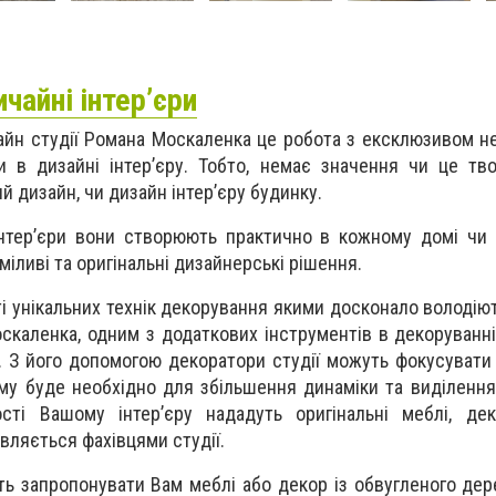
ичайні інтер’єри
зайн студії Романа Москаленка це робота з ексклюзивом 
и в дизайні інтер’єру. Тобто, немає значення чи це тв
й дизайн, чи дизайн інтер’єру будинку.
інтер’єри вони створюють практично в кожному домі чи 
іливі та оригінальні дизайнерські рішення.
ті унікальних технік декорування якими досконало володію
скаленка, одним з додаткових інструментів в декоруванні
. З його допомогою декоратори студії можуть фокусувати 
ому буде необхідно для збільшення динаміки та виділення
ості Вашому інтер’єру нададуть оригінальні меблі, де
вляється фахівцями студії.
ть запропонувати Вам меблі або декор із обвугленого дер