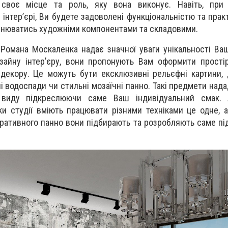
своє місце та роль, яку вона виконує. Навіть, при 
 інтер’єрі, Ви будете задоволені функціональністю та прак
внюватись художніми компонентами та складовими.
 Романа Москаленка надає значної уваги унікальності Ва
зайну інтер’єру, вони пропонують Вам оформити прості
декору. Це можуть бути ексклюзивні рельєфні картини,
рні водоспади чи стильні мозаїчні панно. Такі предмети нада
 виду підкреслюючи саме Ваш індивідуальний смак
и студії вміють працювати різними техніками це одне, 
ративного панно вони підбирають та розробляють саме під