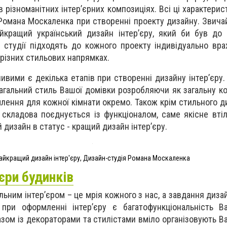
різноманітних інтер’єрних композиціях. Всі ці характерис
 Романа Москаленка при створенні проекту дизайну. Звича
йкращий український дизайн інтер’єру, який би був до
і студії підходять до кожного проекту індивідуально вр
різних стильових напрямках.
ливими є декілька етапів при створенні дизайну інтер’єру
гальний стиль Вашої домівки розробляючи як загальну кон
лення для кожної кімнати окремо. Також крім стильного д
складова поєднується із функціоналом, саме якісне вті
й дизайн в статус - кращий дизайн інтер’єру.
айкращий дизайн інтер'єру, Дизайн-студія Романа Москаленка
єри будинків
льним інтер’єром – це мрія кожного з нас, а завдання диза
при оформленні інтер’єру є багатофункціональність Ва
зом із декораторами та стилістами вміло організовують Ва