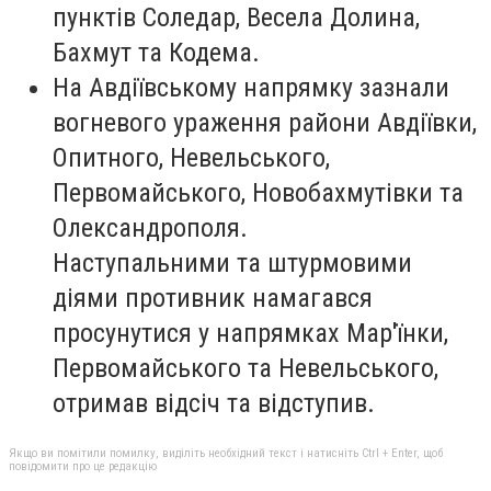
пунктів Соледар, Весела Долина,
Бахмут та Кодема.
На Авдіївському напрямку зазнали
вогневого ураження райони Авдіївки,
Опитного, Невельського,
Первомайського, Новобахмутівки та
Олександрополя.
Наступальними та штурмовими
діями противник намагався
просунутися у напрямках Мар'їнки,
Первомайського та Невельського,
отримав відсіч та відступив.
Якщо ви помітили помилку, виділіть необхідний текст і натисніть Ctrl + Enter, щоб
повідомити про це редакцію