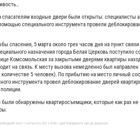
чивость…
пасателям входные двери были открыты: специалисты а
 помощью специального инструмента провели деблокирова
пасения, 5 марта около трех часов дня на пункт связи 
пециального назначения города Белая Церковь поступило 
 улице Комсомольская за закрытыми дверями квартиры нахо
ходит на связь. К месту вызова немедленно был направлен
в количестве 5 человек). По прибытию на место личный сос
ого инструмента провел деблокирование дверей квартиры
 полиции.
ли обнаружены квартиросъемщики, которые как раз не 
ры.
бхідний текст і натисніть Ctrl + Enter, щоб повідомити про це редакцію