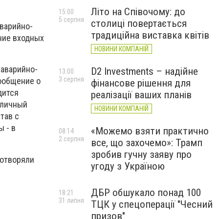
Літо на Співочому: до
15:00
5 серпня
столиці повертається
варийно-
традиційна виставка квітів
ние входных
НОВИНИ КОМПАНІЙ
аварийно-
D2 Investments – надійне
13:00
3 серпня
сообщение о
фінансове рішення для
дится
реалізації ваших планів
 личный
НОВИНИ КОМПАНІЙ
тав с
 - в
«Можемо взяти практично
08:14
2 серпня
все, що захочемо»: Трамп
зробив гучну заяву про
отворяли
угоду з Україною
ДБР обшукало понад 100
18:21
31 липня
ТЦК у спецоперації "Чесний
призов"