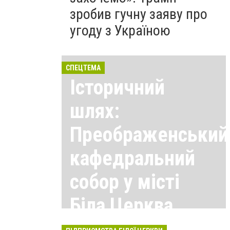
зробив гучну заяву про
угоду з Україною
СПЕЦТЕМА
Історичний
шлях:
Преображенський
кафедральний
собор у місті
Біла Церква
Всі матеріали тут