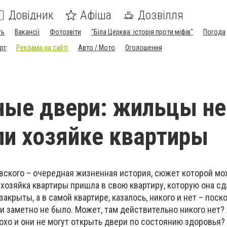
Довідник
Афіша
Дозвілля
ть
Вакансії
Фотозвіти
"Біла Церква: історія проти міфів"
Погода
рт
Реклама на сайті
Авто / Мото
Оголошення
ые двери: жильцы не
и хозяйке квартиры
го – очередная жизненная история, сюжет которой мож
 хозяйка квартиры пришла в свою квартиру, которую она сд
акрыты, а в самой квартире, казалось, никого и нет – поск
 заметно не было. Может, там действительно никого нет? 
хо и они не могут открыть двери по состоянию здоровья?