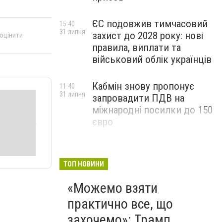
ЄС подовжив тимчасовий
15:40
31 липня
захист до 2028 року: нові
 оцінити
правила, виплати та
військовий облік українців
Кабмін знову пропонує
11:40
31 липня
запровадити ПДВ на
міжнародні посилки до 150
євро
ТОП НОВИНИ
«Можемо взяти
практично все, що
захочемо»: Трамп