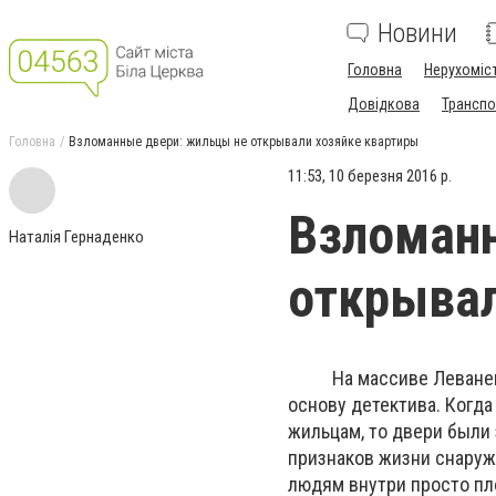
Новини
Головна
Нерухоміс
Довідкова
Транспо
Головна
Взломанные двери: жильцы не открывали хозяйке квартиры
11:53, 10 березня 2016 р.
Взломанн
Наталія Гернаденко
открывал
На массиве Леваневско
основу детектива. Когда
жильцам, то двери были з
признаков жизни снаружи
людям внутри просто пло