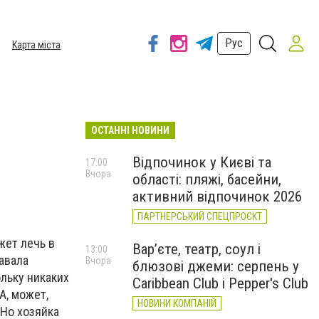
Рус
Карта міста
ОСТАННІ НОВИНИ
Відпочинок у Києві та
17:00
Вчора
області: пляжі, басейни,
активний відпочинок 2026
ПАРТНЕРСЬКИЙ СПЕЦПРОЄКТ
ет лечь в
Вар’єте, театр, соул і
13:00
авала
Вчора
блюзові джеми: серпень у
ольку никаких
Caribbean Club і Pepper's Club
А, может,
НОВИНИ КОМПАНІЙ
 Но хозяйка