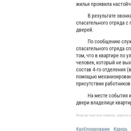
жилья проявила настой
В результате звонка с
спасательного отряда с
дверей.
По сообщению службы с
спасательного отряда с
том, что в квартире по
человек, который не вы
состав 4-го отделения (
помощью механизированн
присутствии работников
На месте события и бы
двери владелице кварти
Якщо ви помітили помилку, виділіть нео
#деблокирование
#дверь