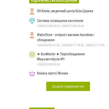
ПІДПРИЄМСТВА БІЛОЇ ЦЕРКВИ
ОН Клінік, медичний центр Біла Церква
Система сповіщення населення
+380(67)340-49-59, +380(67)350-44-68
WaterStore - інтернет магазин басейнів і
обладнання
+380(44)502-01-02, +380(66)777-78-42, +380(67)777-82-19, +380(67)890-80-80, +380(73)890-80-80, +380(44)502-01-03
★ BusMaster ★ Переобладнання
Мікроавтобусів №1
+380(67)599-04-04
Клініка святої Моніки
Додати підприємство