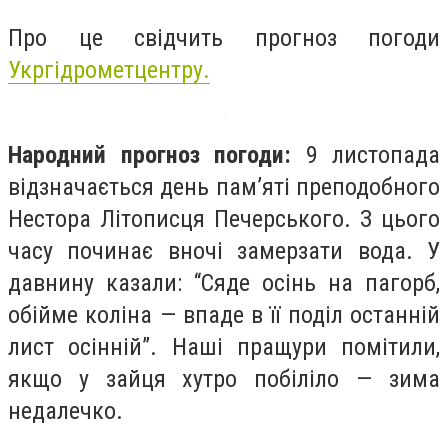
Про це свідчить прогноз погоди
Укргідрометцентру.
Народний прогноз погоди:
9 листопада
відзначається день пам’яті преподобного
Нестора Літописця Печерського. З цього
часу починає вночі замерзати вода. У
давнину казали: “Сяде осінь на пагорб,
обійме коліна — впаде в її поділ останній
лист осінній”. Наші пращури помітили,
якщо у зайця хутро побіліло — зима
недалечко.