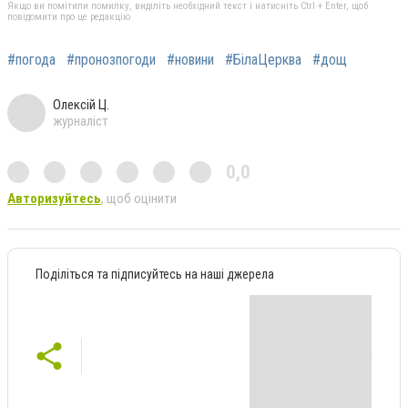
Якщо ви помітили помилку, виділіть необхідний текст і натисніть Ctrl + Enter, щоб
повідомити про це редакцію
#погода
#пронозпогоди
#новини
#БілаЦерква
#дощ
Олексій Ц.
журналіст
0,0
Авторизуйтесь
, щоб оцінити
Поділіться та підписуйтесь на наші джерела